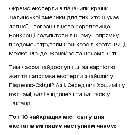
Окремо експерти відзначили країни
Латинської Америки для тих, хто шукає
легшої інтеграції в нове середовище.
Найкращі результати в цьому напрямку
продемонстрували Сан-Хосе в Коста-Риці,
Мехіко, Ріо-де-Жанейро та Панама-Сіті.
Тим часом найдоступніші за вартістю
життя напрямки експерти знайшли у
Південно-Східній Азії. Серед них Хошимін у
В'єтнамі, Балі в Індонезії та Бангкок у
Таїланді.
Топ-10 найкращих міст світу для
експатів виглядає наступним чином: