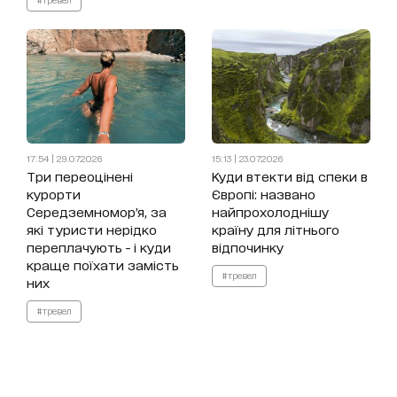
17:54 | 29.07.2026
15:13 | 23.07.2026
Три переоцінені
Куди втекти від спеки в
курорти
Європі: названо
Середземномор’я, за
найпрохолоднішу
які туристи нерідко
країну для літнього
переплачують - і куди
відпочинку
краще поїхати замість
#тревел
них
#тревел