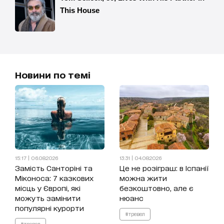
Новини по темі
15:17 | 06.08.2026
13:31 | 04.08.2026
Замість Санторіні та
Це не розіграш: в Іспанії
Міконоса: 7 казкових
можна жити
місць у Європі, які
безкоштовно, але є
можуть замінити
нюанс
популярні курорти
#тревел
#тревел