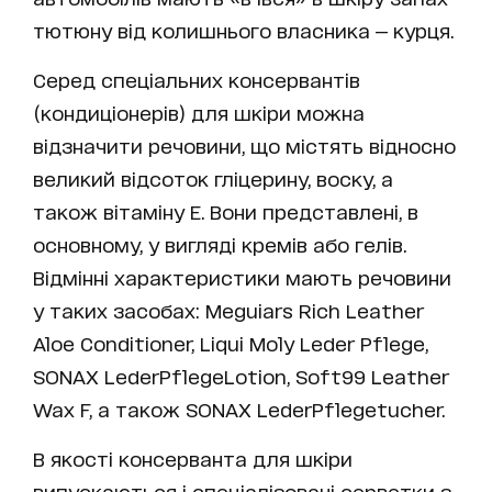
тютюну від колишнього власника — курця.
Серед спеціальних консервантів
(кондиціонерів) для шкіри можна
відзначити речовини, що містять відносно
великий відсоток гліцерину, воску, а
також вітаміну Е. Вони представлені, в
основному, у вигляді кремів або гелів.
Відмінні характеристики мають речовини
у таких засобах: Meguiars Rich Leather
Aloe Conditioner, Liqui Moly Leder Pflege,
SONAX LederPflegeLotion, Soft99 Leather
Wax F, а також SONAX LederPflegetucher.
В якості консерванта для шкіри
випускаються і спеціалізовані серветки з