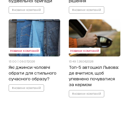
будівельної бригади
рішення
#новини компаній
#новини компаній
Новини компаній
Новини компаній
13:00 | 09.07.2026
13:49 | 26.06.2026
Які джинси чоловічі
Топ-5 автошкіл Львова:
обрати для стильного
де вчитися, щоб
сучасного образу?
упевнено почуватися
за кермом
#новини компаній
#новини компаній