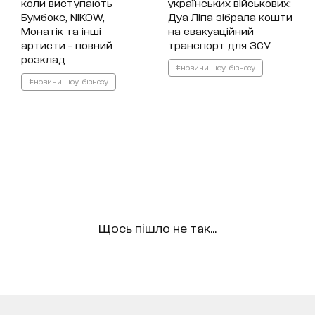
коли виступають
українських військових:
Бумбокс, NIKOW,
Дуа Ліпа зібрала кошти
Монатік та інші
на евакуаційний
артисти – повний
транспорт для ЗСУ
розклад
#новини шоу-бізнесу
#новини шоу-бізнесу
Щось пішло не так...