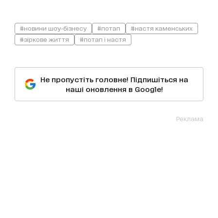
#новини шоу-бізнесу
#потап
#настя каменських
#зіркове життя
#потап і настя
Не пропустіть головне! Підпишіться на
наші оновлення в Google!
Реклама