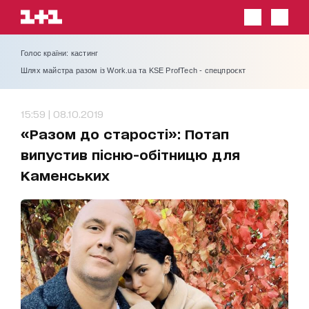
Голос країни: кастинг
Шлях майстра разом із Work.ua та KSE ProfTech - спецпроєкт
15:59 | 08.10.2019
«Разом до старості»: Потап
випустив пісню-обітницю для
Каменських