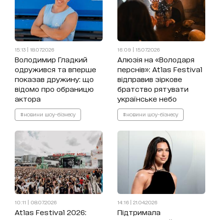
15:13 | 18.07.2026
16:09 | 15.07.2026
Володимир Гладкий
Алюзія на «Володаря
одружився та вперше
перснів»: Atlas Festival
показав дружину: що
відправив зіркове
відомо про обраницю
братство рятувати
актора
українське небо
#новини шоу-бізнесу
#новини шоу-бізнесу
10:11 | 08.07.2026
14:16 | 21.04.2026
Atlas Festival 2026:
Підтримала