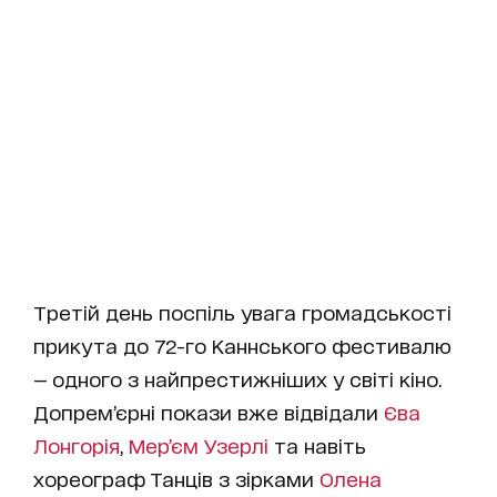
Третій день поспіль увага громадськості
прикута до 72-го Каннського фестивалю
— одного з найпрестижніших у світі кіно.
Допрем’єрні покази вже відвідали
Єва
Лонгорія
,
Мер’єм Узерлі
та навіть
хореограф Танців з зірками
Олена