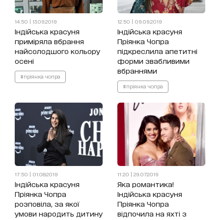
14:50 | 13.09.2019
12:50 | 09.09.2019
Індійська красуня
Індійська красуня
приміряла вбрання
Пріянка Чопра
найсолодшого кольору
підкреслила апетитні
осені
форми звабливими
вбраннями
#пріянка чопра
#пріянка чопра
17:50 | 01.08.2019
11:20 | 29.07.2019
Індійська красуня
Яка романтика!
Пріянка Чопра
Індійська красуня
розповіла, за якої
Пріянка Чопра
умови народить дитину
відпочила на яхті з