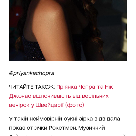
@priyankachopra
ЧИТАЙТЕ ТАКОЖ:
Пріянка Чопра та Нік
Джонас відпочивають від весільних
вечірок у Швейцарії (фото)
У такій неймовірній сукні зірка відвідала
показ стрічки Рокетмен. Музичний