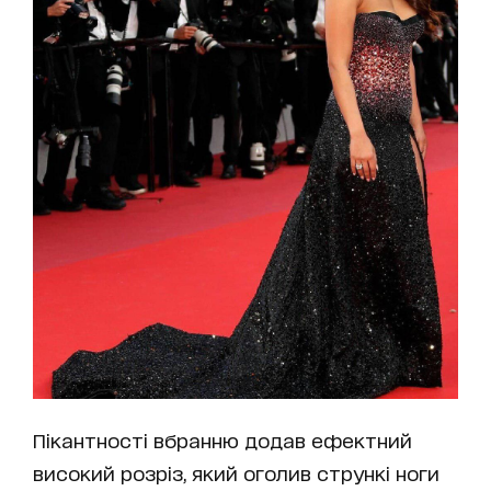
Пікантності вбранню додав ефектний
високий розріз, який оголив стрункі ноги