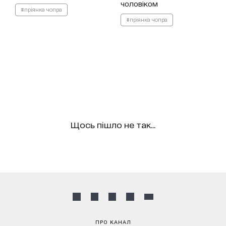
чоловіком
#пріянка чопра
#пріянка чопра
Щось пішло не так...
ПРО КАНАЛ