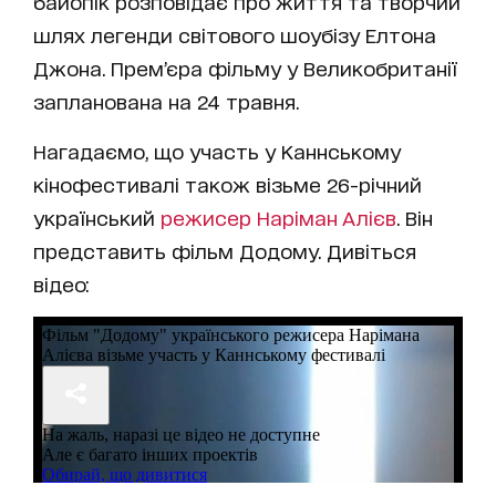
байопік розповідає про життя та творчий
шлях легенди світового шоубізу Елтона
Джона. Прем’єра фільму у Великобританії
запланована на 24 травня.
Нагадаємо, що участь у Каннському
кінофестивалі також візьме 26-річний
український
режисер Наріман Алієв
. Він
представить фільм Додому. Дивіться
відео: