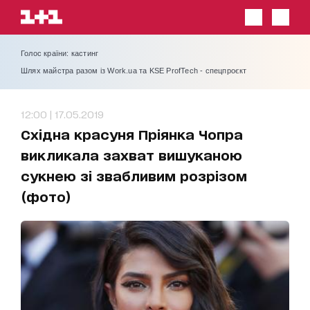
Голос країни: кастинг
Шлях майстра разом із Work.ua та KSE ProfTech - спецпроєкт
12:00 | 17.05.2019
Східна красуня Пріянка Чопра
викликала захват вишуканою
сукнею зі звабливим розрізом
(фото)