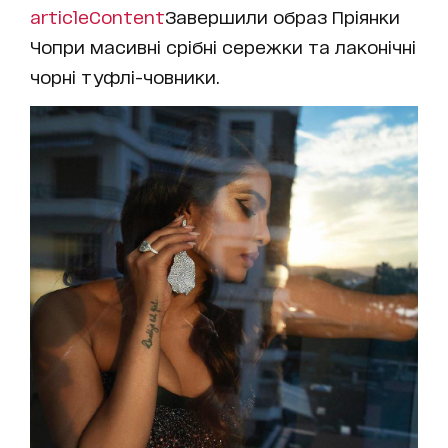
articleContent
Завершили образ Пріянки
Чопри масивні срібні сережки та лаконічні
чорні туфлі-човники.