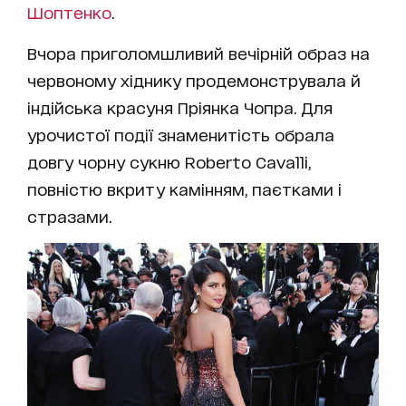
Шоптенко
.
Вчора приголомшливий вечірній образ на
червоному хіднику продемонструвала й
індійська красуня Пріянка Чопра. Для
урочистої події знаменитість обрала
довгу чорну сукню Roberto Cavalli,
повністю вкриту камінням, паєтками і
стразами.