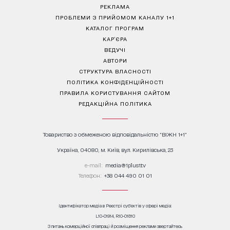
РЕКЛАМА
ПРОБЛЕМИ З ПРИЙОМОМ КАНАЛУ 1+1
КАТАЛОГ ПРОГРАМ
КАР’ЄРА
ВЕДУЧІ
АВТОРИ
СТРУКТУРА ВЛАСНОСТІ
ПОЛІТИКА КОНФІДЕНЦІЙНОСТІ
ПРАВИЛА КОРИСТУВАННЯ САЙТОМ
РЕДАКЦІЙНА ПОЛІТИКА
Товариство з обмеженою відповідальністю "ВІЖН 1+1"
Україна, 04080, м. Київ, вул. Кирилівська, 23
е-mail:
media@1plus1.tv
Телефон:
+38 044 490 01 01
Ідентифікатор медіа в Реєстрі суб’єктів у сфері медіа:
L10-01914, R10-01810
З питань комерційної співпраці й розміщення реклами звертайтесь