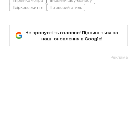
#пріянка чопра
#новини шоу-бізнесу
#зіркове життя
#зірковий стиль
Не пропустіть головне! Підпишіться на
наші оновлення в Google!
Реклама