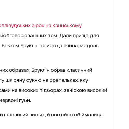
оллівудських зірок на Каннському
айобговорюваніших тем. Дали привід для
ї Бекхем Бруклін та його дівчина, модель
ьних образах: Бруклін обрав класичний
вгу шкіряну сукню на бретельках, яку
ами на високих підборах, зачіскою високий
червоні губи.
ли щасливий вигляд й постійно обіймалися.