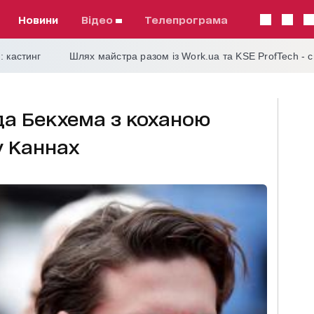
Новини
відео
телепрограма
: кастинг
Шлях майстра разом із Work.ua та KSE ProfTech - 
іда Бекхема з коханою
у Каннах