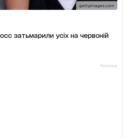
gettyimages.com
росс затьмарили усіх на червоній
Реклама