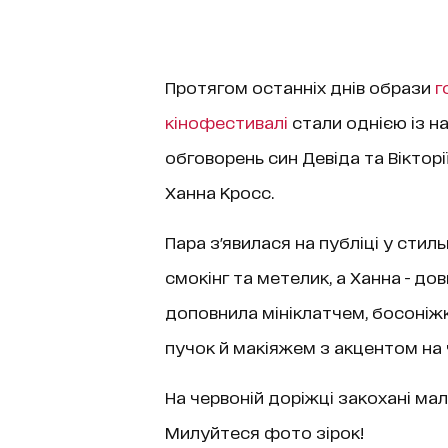
Протягом останніх днів образи
г
кінофестивалі
стали однією із н
обговорень син Девіда та Вікторі
Ханна Кросс.
Пара з'явилася на публіці у стил
смокінг та метелик, а Ханна - до
доповнила мініклатчем, босоніжк
пучок й макіяжем з акцентом на 
На червоній доріжці закохані ма
Милуйтеся фото зірок!