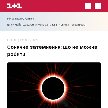
Голос країни: кастинг
Шлях майстра разом із Work.ua та KSE ProfTech - спецпроєкт
08:00 | 25.10.2022
Сонячне затемнення: що не можна
робити