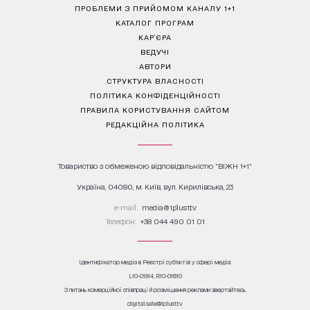
ПРОБЛЕМИ З ПРИЙОМОМ КАНАЛУ 1+1
КАТАЛОГ ПРОГРАМ
КАР’ЄРА
ВЕДУЧІ
АВТОРИ
СТРУКТУРА ВЛАСНОСТІ
ПОЛІТИКА КОНФІДЕНЦІЙНОСТІ
ПРАВИЛА КОРИСТУВАННЯ САЙТОМ
РЕДАКЦІЙНА ПОЛІТИКА
Товариство з обмеженою відповідальністю "ВІЖН 1+1"
Україна, 04080, м. Київ, вул. Кирилівська, 23
е-mail:
media@1plus1.tv
Телефон:
+38 044 490 01 01
Ідентифікатор медіа в Реєстрі суб’єктів у сфері медіа:
L10-01914, R10-01810
З питань комерційної співпраці й розміщення реклами звертайтесь
digital.sale@1plus1.tv