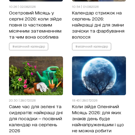
10:26 | 02.08.2026
10:54 | 01.08.2026
Осетровий Місяць у
Календар стрижок на
серпні 2026: коли зійде
серпень 2026:
повня із частковим
найкращі дні для зміни
місячним затемненням
зачіски та фарбування
та чим вона особлива
волосся
#місячний календар
#місячний календар
20:30 | 28.07.2026
19:43 | 28.07.2026
Саме час для зелені та
Коли зійде Оленячий
сидератів: найкращі дні
Місяць 2026: для яких
для посадки — посівний
знаків день буде
календар на серпень
найнапруженішим і що
2026
не можна робити