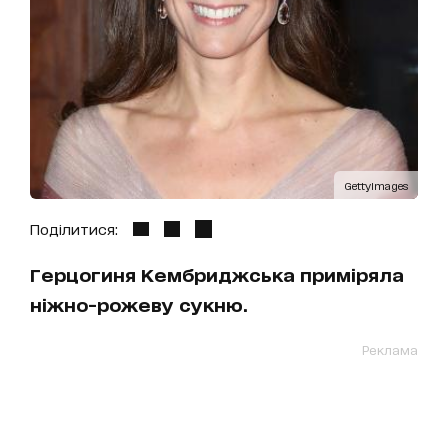
GettyImages
Поділитися:
Герцогиня Кембриджська приміряла
ніжно-рожеву сукню.
Реклама