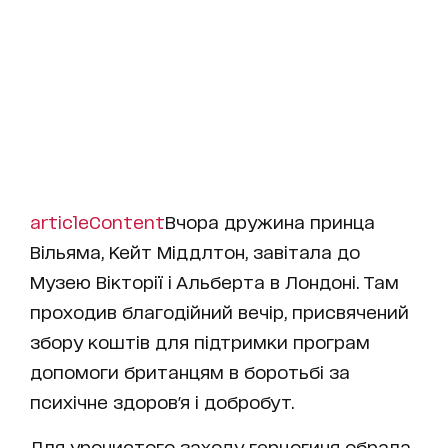
articleContent
Вчора дружина принца
Вільяма, Кейт Міддлтон, завітала до
Музею Вікторії і Альберта в Лондоні. Там
проходив благодійний вечір, присвячений
збору коштів для підтримки програм
допомоги британцям в боротьбі за
психічне здоров'я і добробут.
Для урочистого заходу герцогиня обрала