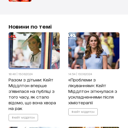
Новини по темі
18:46 | 15.06.2024
14:54 | 13.06.2024
Разом з дітьми: Кейт
«Проблеми з
Міддлтон вперше
лікуванням»: Кейт
з'явилася на публіці з
Міддлтон зіткнулася з
того часу, як стало
ускладненнями після
відомо, що вона хвора
хіміотерапії
на рак
#кейт міддлтон
#кейт міддлтон