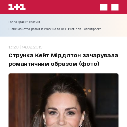
Голос країни: кастинг
Шлях майстра разом із Work.ua та KSE ProfTech - спецпроєкт
13:20 | 14.02.2019
Струнка Кейт Міддлтон зачарувала
романтичним образом (фото)