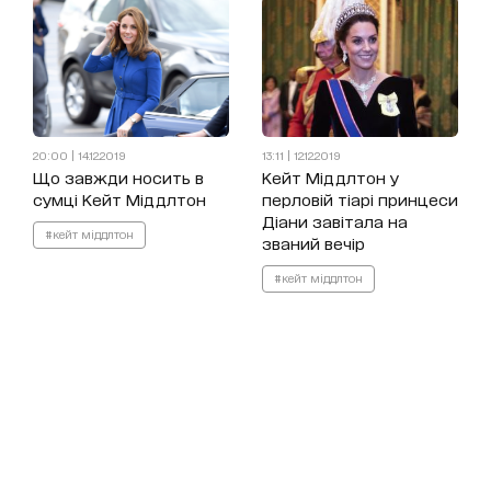
20:00 | 14.12.2019
13:11 | 12.12.2019
Що завжди носить в
Кейт Міддлтон у
сумці Кейт Міддлтон
перловій тіарі принцеси
Діани завітала на
#кейт міддлтон
званий вечір
#кейт міддлтон