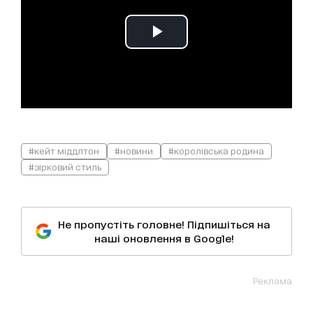
#кейт міддлтон
#новини
#королівська родина
#зірковий стиль
Не пропустіть головне! Підпишіться на
наші оновлення в Google!
Реклама