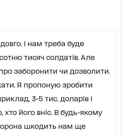
 довго. І нам треба буде
сотню тисяч солдатів. Але
 про заборонити чи дозволити.
жати. Я пропоную зробити
риклад, 3-5 тис. доларів і
, хто його вніс. В будь-якому
борона шкодить нам ще