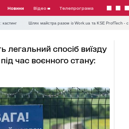
Новини
відео
телепрограма
: кастинг
Шлях майстра разом із Work.ua та KSE ProfTech - 
ь легальний спосіб виїзду
 під час воєнного стану: