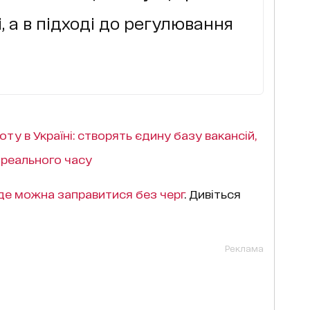
, а в підході до регулювання
ту в Україні: створять єдину базу вакансій,
 реального часу
 де можна заправитися без черг
. Дивіться
Реклама