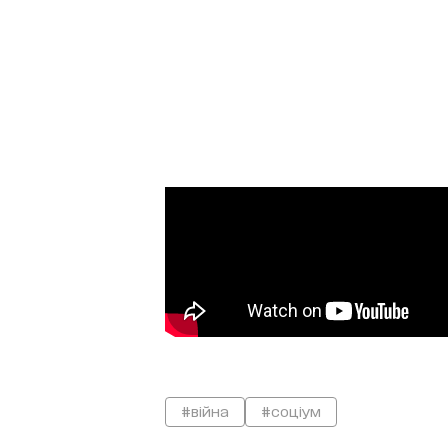
#війна
#соціум