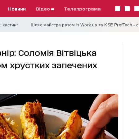
Новини
відео
телепрограма
: кастинг
Шлях майстра разом із Work.ua та KSE ProfTech - 
нір: Соломія Вітвіцька
м хрустких запечених