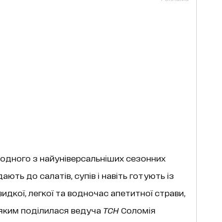
– одного з найуніверсальніших сезонних
дають до салатів, супів і навіть готують із
идкої, легкої та водночас апетитної страви,
 яким поділилася ведуча
ТСН
Соломія