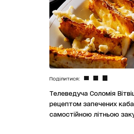
Поділитися:
Телеведуча Соломія Вітві
рецептом запечених кабачк
самостійною літньою зак