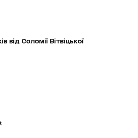
в від Соломії Вітвіцької
;