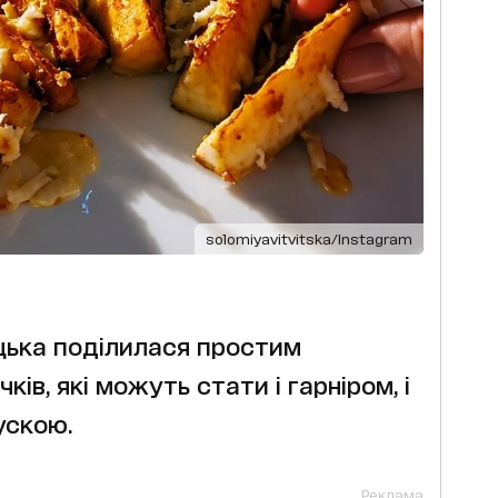
solomiyavitvitska/Instagram
цька поділилася простим
ів, які можуть стати і гарніром, і
ускою.
Реклама