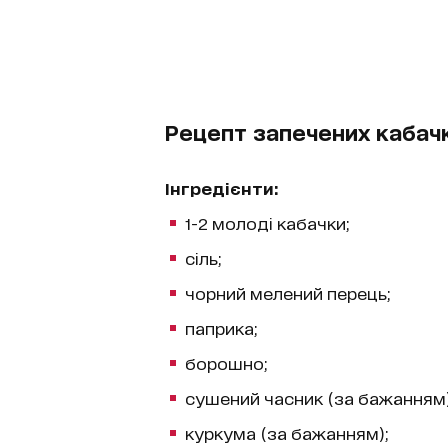
Рецепт запечених кабачкі
Інгредієнти:
1-2 молоді кабачки;
сіль;
чорний мелений перець;
паприка;
борошно;
сушений часник (за бажанням)
куркума (за бажанням);