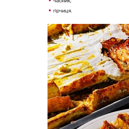
часник;
гірчиця.