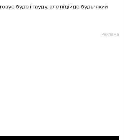
овує будз і гауду, але підійде будь-який
Реклама