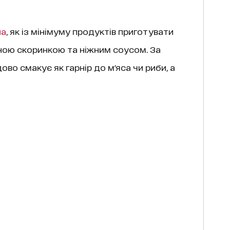
ла
, як із мінімуму продуктів приготувати
рною скоринкою та ніжним соусом. За
ово смакує як гарнір до м'яса чи риби, а