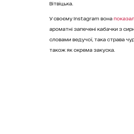
Вітвіцька.
У своєму Instagram вона
показа
ароматні запечені кабачки з си
словами ведучої, така страва чуд
також як окрема закуска.