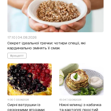
17:10 | 04.08.2026
Секрет ідеальної гречки: чотири спеції, які
кардинально змінять її смак
#рецепт
11:30 | 03.08.2026
15:04 | 02.08.2026
Сирні ватрушки із
Ніжні млинці з кабачка
сезонними ягодами:
та картоплі: простий