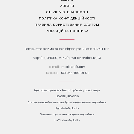
АВТОРИ
СТРУКТУРА ВЛАСНОСТІ
ПОЛІТИКА КОНФІДЕНЦІЙНОСТІ
ПРАВИЛА КОРИСТУВАННЯ САЙТОМ
РЕДАКЦІЙНА ПОЛІТИКА
Товариство з обмеженою відповідальністю "ВІЖН 1+1"
Україна, 04080, м. Київ, вул. Кирилівська, 23
е-mail:
media@1plus1.tv
Телефон:
+38 044 490 01 01
Ідентифікатор медіа в Реєстрі суб’єктів у сфері медіа:
L10-01914, R10-01810
З питань комерційної співпраці й розміщення реклами звертайтесь
digital.sale@1plus1.tv
З питань алгоритмічних продажів звертайтесь
traffic-team@1plus1.tv