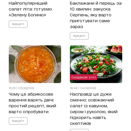
Найпопулярніший
Баклажани й перець за
салат літа: готуємо
10 хвилин: закуска
«Зелену Богиню»
Серпень, яку варто
приготувати саме
#рецепт
зараз
#рецепт
Сніданок з 1+1
15:23 | 05.08.2026
18:49 | 04.08.2026
Чому це абрикосове
Насправді це дуже
варення варять двічі:
смачно: освіжаючий
простий рецепт, який
салат із кавуном,
варто спробувати
сиром і руколою, який
підкорить навіть
#рецепт
скептиків