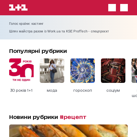
Голос країни: кастинг
Шлях майстра разом із Work.ua та KSE ProfTech - спецпроєкт
Популярні рубрики
30 років 1+1
мода
гороскоп
соціум
шо
Новини рубрики
#рецепт