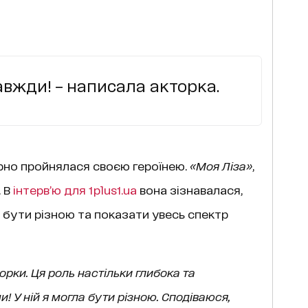
авжди! – написала акторка.
ірно пройнялася своєю героїнею.
«Моя Ліза»
,
. В
інтерв’ю для 1plus1.ua
вона зізнавалася,
й бути різною та показати увесь спектр
торки. Ця роль настільки глибока та
и! У ній я могла бути різною. Сподіваюся,