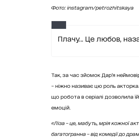
Фото: instagram/petrozhitskaya
Плачу… Це любов, наз
Так, за час зйомок Дар’я неймов
– ніжно називає цю роль акторка
що робота в серіалі дозволила ї
емоцій.
«Ліза – це, мабуть, мрія кожної ак
багатогранна – від комедії до драм