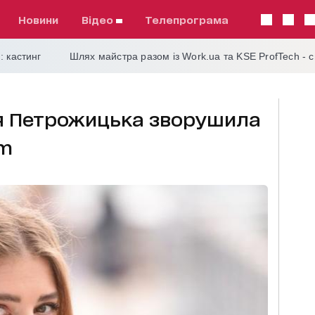
Новини
відео
телепрограма
: кастинг
Шлях майстра разом із Work.ua та KSE ProfTech - 
'я Петрожицька зворушила
am