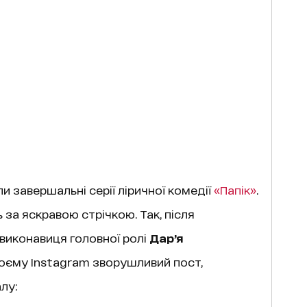
ли завершальні серії ліричної комедії
«Папік»
.
 за яскравою стрічкою. Так, після
виконавиця головної ролі
Дар’я
оєму Instagram зворушливий пост,
лу: