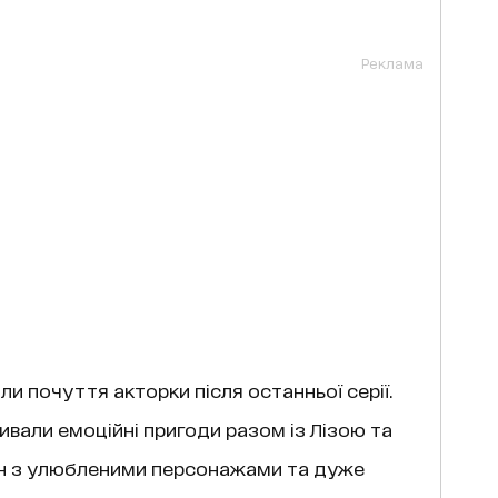
Реклама
ли почуття акторки після останньої серії.
вали емоційні пригоди разом із Лізою та
сон з улюбленими персонажами та дуже