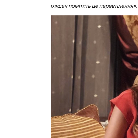
глядач помітить це перевтілення»