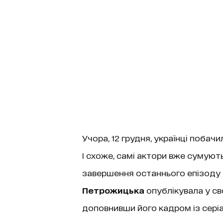
Учора, 12 грудня, українці побачи
І схоже, самі актори вже сумують
завершення останнього епізоду 
Петрожицька
опублікувала у св
доповнивши його кадром із серіа