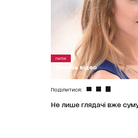
ПАПІК
Дивись відео
Поділитися:
Не лише глядачі вже суму