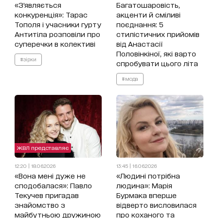
«З’являється
Багатошаровість,
конкуренція»: Тарас
акценти й сміливі
Тополя і учасники гурту
поєднання: 5
Антитіла розповіли про
стилістичних прийомів
суперечки в колективі
від Анастасії
Половінкіної, які варто
#зірки
спробувати цього літа
#мода
ЖВЛ представляє
12:20 | 18.06.2026
13:45 | 16.06.2026
«Вона мені дуже не
«Людині потрібна
сподобалася»: Павло
людина»: Марія
Текучев пригадав
Бурмака вперше
знайомство з
відверто висловилася
майбутньою дружиною
про коханого та