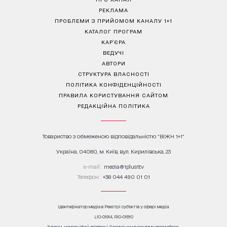
РЕКЛАМА
ПРОБЛЕМИ З ПРИЙОМОМ КАНАЛУ 1+1
КАТАЛОГ ПРОГРАМ
КАР’ЄРА
ВЕДУЧІ
АВТОРИ
СТРУКТУРА ВЛАСНОСТІ
ПОЛІТИКА КОНФІДЕНЦІЙНОСТІ
ПРАВИЛА КОРИСТУВАННЯ САЙТОМ
РЕДАКЦІЙНА ПОЛІТИКА
Товариство з обмеженою відповідальністю "ВІЖН 1+1"
Україна, 04080, м. Київ, вул. Кирилівська, 23
е-mail:
media@1plus1.tv
Телефон:
+38 044 490 01 01
Ідентифікатор медіа в Реєстрі суб’єктів у сфері медіа:
L10-01914, R10-01810
З питань комерційної співпраці й розміщення реклами звертайтесь