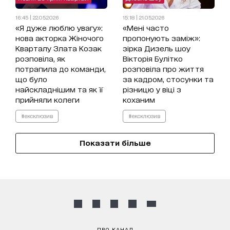
16:45 | 22.05.2026
15:18 | 21.05.2026
«Я дуже люблю увагу»:
«Мені часто
нова акторка Жіночого
пропонують заміж»:
Кварталу Злата Козак
зірка Дизель шоу
розповіла, як
Вікторія Булітко
потрапила до команди,
розповіла про життя
що було
за кадром, стосунки та
найскладнішим та як її
різницю у віці з
прийняли колеги
коханим
#ексклюзив
#ексклюзив
Показати більше
ПРО КАНАЛ