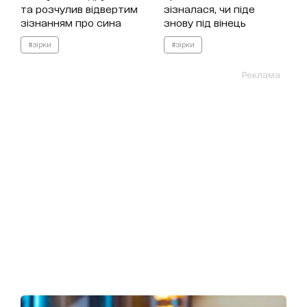
та розчулив відвертим
зізналася, чи піде
зізнанням про сина
знову під вінець
#зірки
#зірки
Реклама