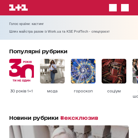
Голос країни: кастинг
Шлях майстра разом із Work.ua та KSE ProfTech - спецпроєкт
Популярні рубрики
30 років 1+1
мода
гороскоп
соціум
шо
Новини рубрики
#ексклюзив