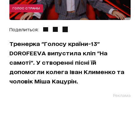
ГОЛОС СТРАНЫ
Поделиться:
Тренерка "Голосу країни-13"
DOROFEEVA випустила кліп "На
самоті". У створенні пісні їй
допомогли колега Іван Клименко та
чоловік Міша Кацурін.
Реклама