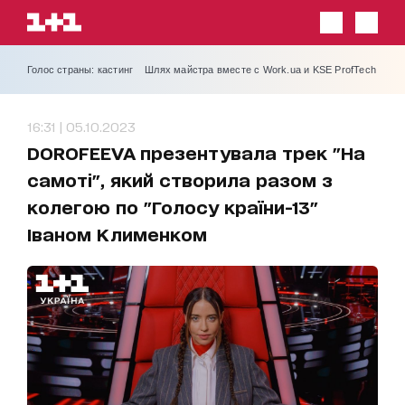
Голос страны: кастинг
Шлях майстра вместе с Work.ua и KSE ProfTech
16:31 | 05.10.2023
DOROFEEVA презентувала трек "На
самоті", який створила разом з
колегою по "Голосу країни-13"
Іваном Клименком