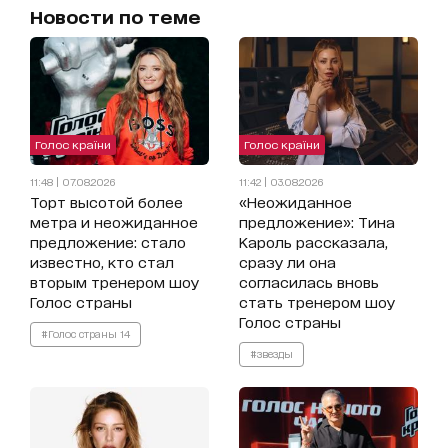
Новости по теме
Голос країни
Голос країни
11:48 | 07.08.2026
11:42 | 03.08.2026
Торт высотой более
«Неожиданное
метра и неожиданное
предложение»: Тина
предложение: стало
Кароль рассказала,
известно, кто стал
сразу ли она
вторым тренером шоу
согласилась вновь
Голос страны
стать тренером шоу
Голос страны
#Голос страны 14
#звезды