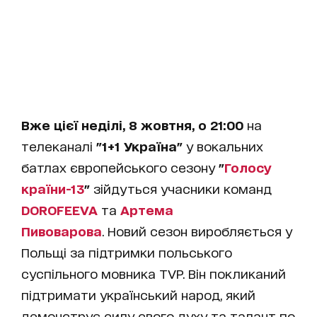
Вже цієї неділі, 8 жовтня, о 21:00
на
телеканалі
"1+1 Україна"
у вокальних
батлах європейського сезону
"
Голосу
країни-13
"
зійдуться учасники команд
DOROFEEVA
та
Артема
Пивоварова
. Новий сезон виробляється у
Польщі за підтримки польського
суспільного мовника TVP. Він покликаний
підтримати український народ, який
демонструє силу свого духу та талант по