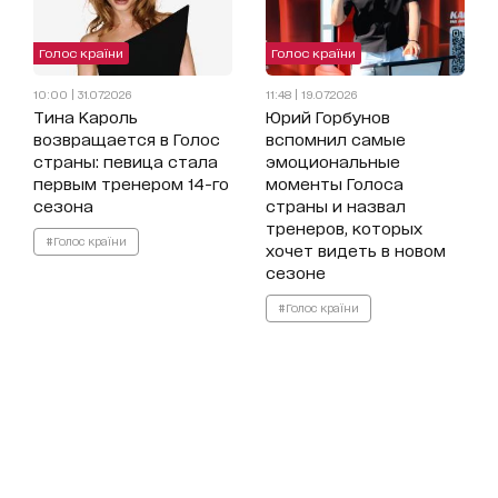
Голос країни
Голос країни
10:00 | 31.07.2026
11:48 | 19.07.2026
Тина Кароль
Юрий Горбунов
возвращается в Голос
вспомнил самые
страны: певица стала
эмоциональные
первым тренером 14-го
моменты Голоса
сезона
страны и назвал
тренеров, которых
#Голос країни
хочет видеть в новом
сезоне
#Голос країни