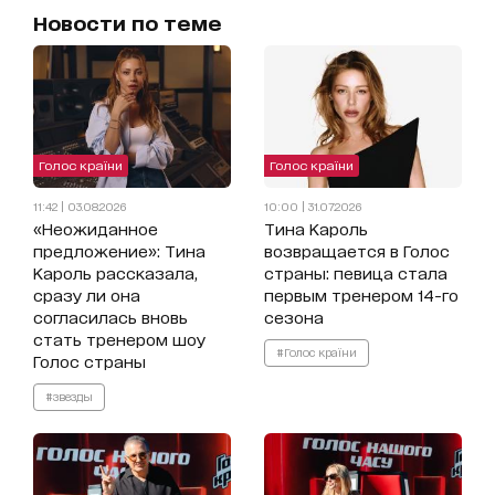
Новости по теме
Голос країни
Голос країни
11:42 | 03.08.2026
10:00 | 31.07.2026
«Неожиданное
Тина Кароль
предложение»: Тина
возвращается в Голос
Кароль рассказала,
страны: певица стала
сразу ли она
первым тренером 14-го
согласилась вновь
сезона
стать тренером шоу
#Голос країни
Голос страны
#звезды