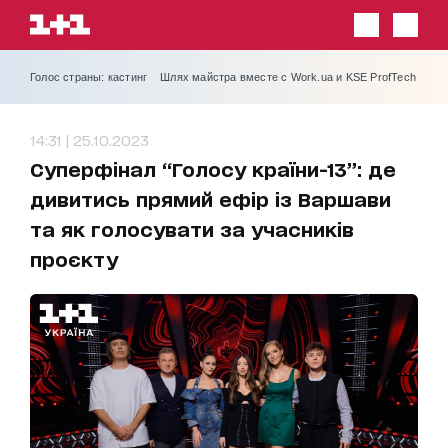
Голос страны: кастинг
Шлях майстра вместе с Work.ua и KSE ProfTech
14:31 | 25.10.2023
Суперфінал “Голосу країни-13”: де
дивитись прямий ефір із Варшави
та як голосувати за учасників
проєкту