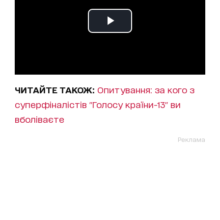
ЧИТАЙТЕ ТАКОЖ:
Опитування: за кого з
суперфіналістів "Голосу країни-13" ви
вболіваєте
Реклама