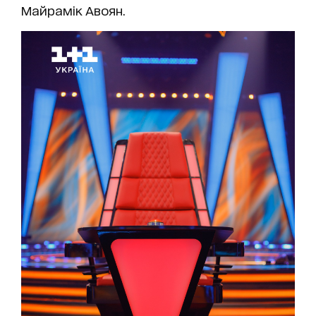
Майрамік Авоян.