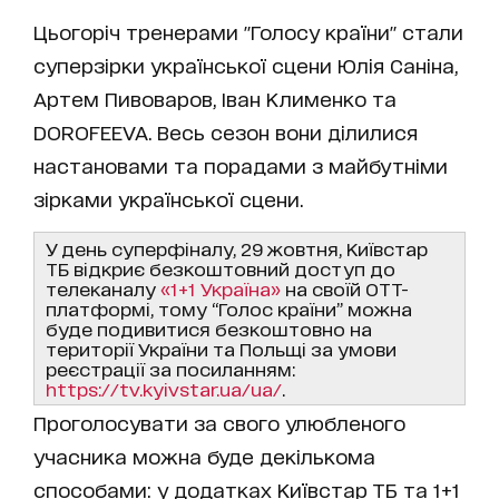
Цьогоріч тренерами "Голосу країни" стали
суперзірки української сцени Юлія Саніна,
Артем Пивоваров, Іван Клименко та
DOROFEEVA. Весь сезон вони ділилися
настановами та порадами з майбутніми
зірками української сцени.
У день суперфіналу, 29 жовтня, Київстар
ТБ відкриє безкоштовний доступ до
телеканалу
«1+1 Україна»
на своїй ОТТ-
платформі, тому “Голос країни” можна
буде подивитися безкоштовно на
території України та Польщі за умови
реєстрації за посиланням:
https://tv.kyivstar.ua/ua/
.
Проголосувати за свого улюбленого
учасника можна буде декількома
способами: у додатках Київстар ТБ та 1+1