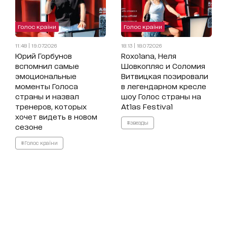
Голос країни
Голос країни
11:48 | 19.07.2026
18:13 | 18.07.2026
Юрий Горбунов
Roxolana, Неля
вспомнил самые
Шовкопляс и Соломия
эмоциональные
Витвицкая позировали
моменты Голоса
в легендарном кресле
страны и назвал
шоу Голос страны на
тренеров, которых
Atlas Festival
хочет видеть в новом
#звезды
сезоне
#Голос країни