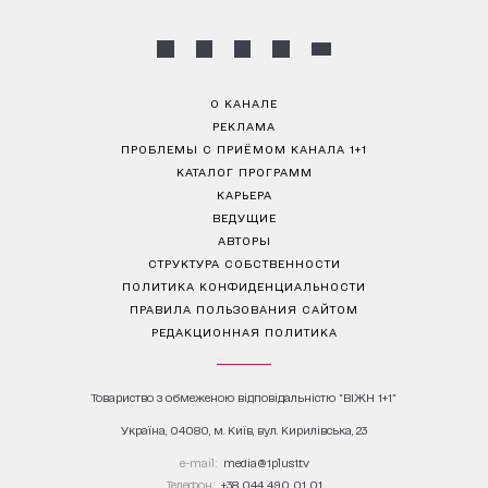
О КАНАЛЕ
РЕКЛАМА
ПРОБЛЕМЫ С ПРИЁМОМ КАНАЛА 1+1
КАТАЛОГ ПРОГРАММ
КАРЬЕРА
ВЕДУЩИЕ
АВТОРЫ
СТРУКТУРА СОБСТВЕННОСТИ
ПОЛИТИКА КОНФИДЕНЦИАЛЬНОСТИ
ПРАВИЛА ПОЛЬЗОВАНИЯ САЙТОМ
РЕДАКЦИОННАЯ ПОЛИТИКА
Товариство з обмеженою відповідальністю "ВІЖН 1+1"
Україна, 04080, м. Київ, вул. Кирилівська, 23
е-mail:
media@1plus1.tv
Телефон:
+38 044 490 01 01