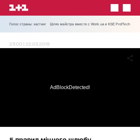
Голос страны: кастинг
Шлях майстра вместе с Work.ua и KSE ProfTech
23:00 | 22.03.2018
AdBlockDetected!
5 правил міцного шлюбу