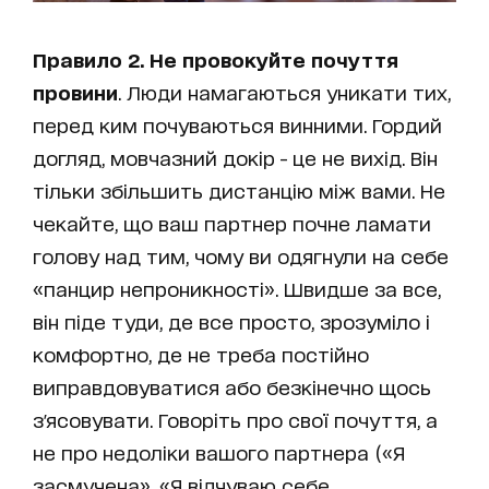
Правило 2. Не провокуйте почуття
провини
. Люди намагаються уникати тих,
перед ким почуваються винними. Гордий
догляд, мовчазний докір - це не вихід. Він
тільки збільшить дистанцію між вами. Не
чекайте, що ваш партнер почне ламати
голову над тим, чому ви одягнули на себе
«панцир непроникності». Швидше за все,
він піде туди, де все просто, зрозуміло і
комфортно, де не треба постійно
виправдовуватися або безкінечно щось
з'ясовувати. Говоріть про свої почуття, а
не про недоліки вашого партнера («Я
засмучена», «Я відчуваю себе