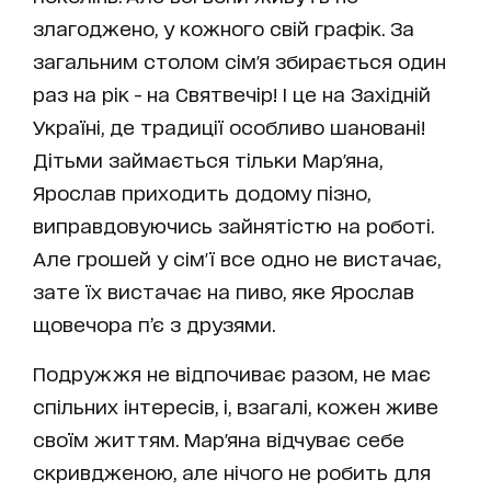
злагоджено, у кожного свій графік. За
загальним столом сім'я збирається один
раз на рік - на Святвечір! І це на Західній
Україні, де традиції особливо шановані!
Дітьми займається тільки Мар'яна,
Ярослав приходить додому пізно,
виправдовуючись зайнятістю на роботі.
Але грошей у сім'ї все одно не вистачає,
зате їх вистачає на пиво, яке Ярослав
щовечора п’є з друзями.
Подружжя не відпочиває разом, не має
спільних інтересів, і, взагалі, кожен живе
своїм життям. Мар'яна відчуває себе
скривдженою, але нічого не робить для