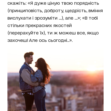
скажіть: «Я дуже ціную твою порядність
(принциповість, доброту, щедрість, вміння
вислухати і зрозуміти ....), але ....»; «В тобі
стільки прекрасних якостей
(перерахуйте їх), ти ж можеш все, якщо
захочеш! Але ось сьогодні...».