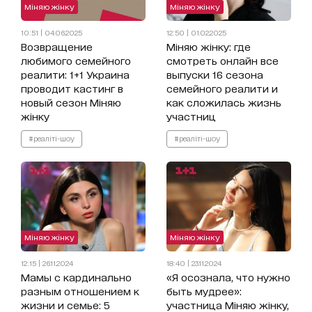
Міняю жінку
Міняю жінку
10:51 | 04.06.2025
12:50 | 01.02.2025
Возвращение
Міняю жінку: где
любимого семейного
смотреть онлайн все
реалити: 1+1 Украина
выпуски 16 сезона
проводит кастинг в
семейного реалити и
новый сезон Міняю
как сложилась жизнь
жінку
участниц
#реаліті-шоу
#реаліті-шоу
Міняю жінку
Міняю жінку
12:15 | 26.11.2024
18:40 | 23.11.2024
Мамы с кардинально
«Я осознала, что нужно
разным отношением к
быть мудрее»:
жизни и семье: 5
участница Міняю жінку,