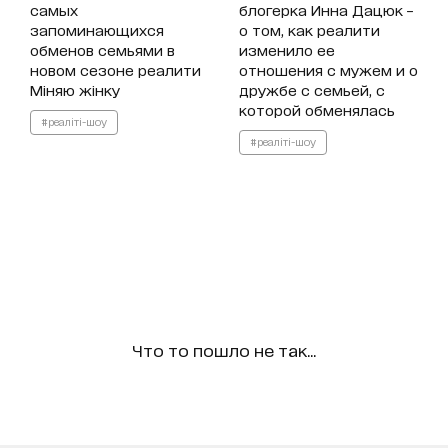
самых
блогерка Инна Дацюк –
запоминающихся
о том, как реалити
обменов семьями в
изменило ее
новом сезоне реалити
отношения с мужем и о
Міняю жінку
дружбе с семьей, с
которой обменялась
#реаліті-шоу
#реаліті-шоу
Что то пошло не так...