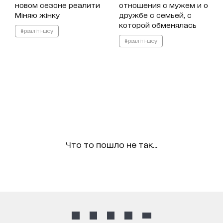
новом сезоне реалити
отношения с мужем и о
Міняю жінку
дружбе с семьей, с
которой обменялась
#реаліті-шоу
#реаліті-шоу
Что то пошло не так...