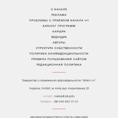
О КАНАЛЕ
РЕКЛАМА
ПРОБЛЕМЫ С ПРИЁМОМ КАНАЛА 1+1
КАТАЛОГ ПРОГРАММ
КАРЬЕРА
ВЕДУЩИЕ
АВТОРЫ
СТРУКТУРА СОБСТВЕННОСТИ
ПОЛИТИКА КОНФИДЕНЦИАЛЬНОСТИ
ПРАВИЛА ПОЛЬЗОВАНИЯ САЙТОМ
РЕДАКЦИОННАЯ ПОЛИТИКА
Товариство з обмеженою відповідальністю "ВІЖН 1+1"
Україна, 04080, м. Київ, вул. Кирилівська, 23
е-mail:
media@1plus1.tv
Телефон:
+38 044 490 01 01
Ідентифікатор медіа в Реєстрі суб’єктів у сфері медіа: