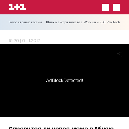
Голос страны: кастинг
Шлях майстра вместе с Work.ua и KSE ProfTech
19:20 | 01.11.2017
AdBlockDetected!
Справится ли новая мама в Міняю