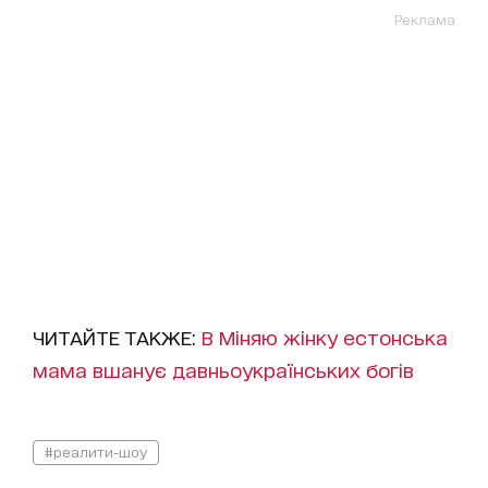
Реклама
ЧИТАЙТЕ ТАКЖЕ:
В Міняю жінку естонська
мама вшанує давньоукраїнських богів
#реалити-шоу