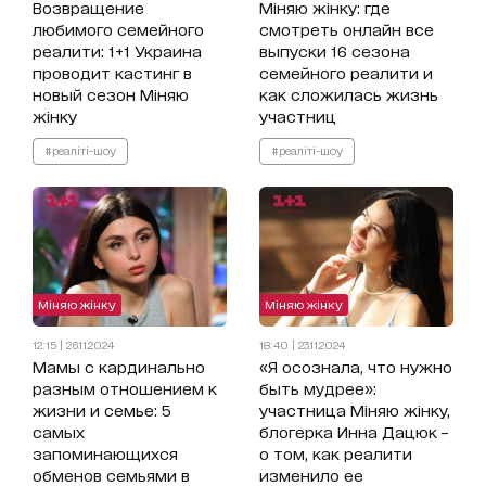
Возвращение
Міняю жінку: где
любимого семейного
смотреть онлайн все
реалити: 1+1 Украина
выпуски 16 сезона
проводит кастинг в
семейного реалити и
новый сезон Міняю
как сложилась жизнь
жінку
участниц
#реаліті-шоу
#реаліті-шоу
Міняю жінку
Міняю жінку
12:15 | 26.11.2024
18:40 | 23.11.2024
Мамы с кардинально
«Я осознала, что нужно
разным отношением к
быть мудрее»:
жизни и семье: 5
участница Міняю жінку,
самых
блогерка Инна Дацюк –
запоминающихся
о том, как реалити
обменов семьями в
изменило ее