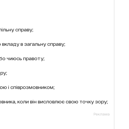
ільну справу;
о вкладу в загальну справу;
або чиюсь правоту;
ру;
бою і співрозмовником;
овника, коли він висловлює свою точку зору;
Реклама