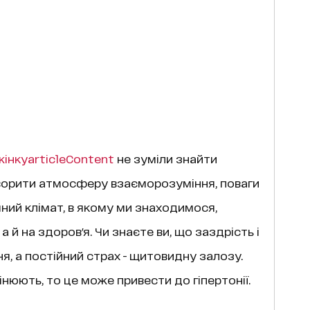
жінку
articleContent
не зуміли знайти
творити атмосферу взаєморозуміння, поваги
ічний клімат, в якому ми знаходимося,
а й на здоров'я. Чи знаєте ви, що заздрість і
я, а постійний страх - щитовидну залозу.
юють, то це може привести до гіпертонії.