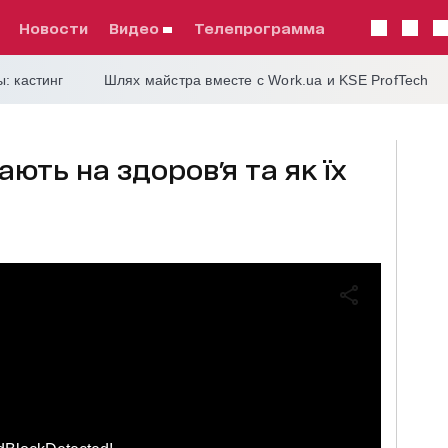
Новости
видео
телепрограмма
: кастинг
Шлях майстра вместе с Work.ua и KSE ProfTech
ють на здоров'я та як їх