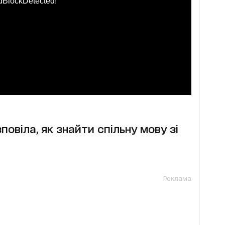
dBlockDetected!
овіла, як знайти спільну мову зі
Реклама