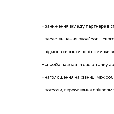
- заниження вкладу партнера в сп
- перебільшення своєї ролі і свог
- відмова визнати свої помилки 
- спроба нав'язати свою точку зо
- наголошення на різниці між со
- погрози, перебивання співрозм