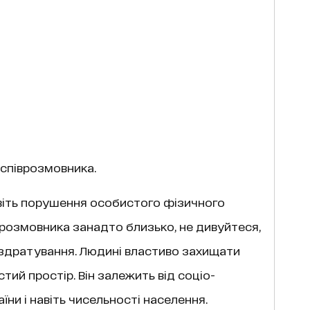
 співрозмовника.
віть порушення особистого фізичного
розмовника занадто близько, не дивуйтеся,
здратування. Людині властиво захищати
тий простір. Він залежить від соціо-
їни і навіть чисельності населення.