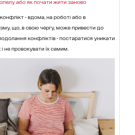
опелу або як почати жити заново
конфлікт - вдома, на роботі або в
зму, що, в свою чергу, може привести до
подолання конфліктів - постаратися уникати
х і не провокувати їх самим.