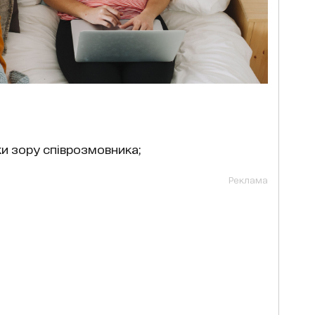
ки зору співрозмовника;
Реклама