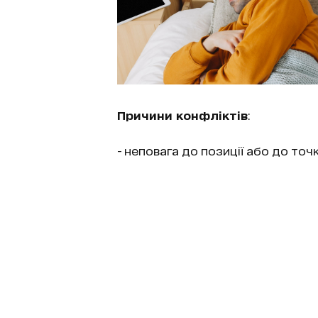
Причини конфліктів
:
- неповага до позиції або до точ