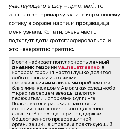
участвующего в шоу — прим. авт.
), то
зашла в ветеринарку купить корм своему
котику в образе Насти. И продавщица
меня узнала. Кстати, очень часто
подходят дети фотографироваться, и
это невероятно приятно.
В сети набирает популярность
личный
дневник героини
ya_ne_strashko
, в
котором героиня Настя Глушко делится
собственными историями,
переживаниями и личными проблемами,
близкими каждому. А в рамках флешмоба
# красивасерцем звезды делятся
пережитыми историями буллинга.
Пользователи рассказывают свои
истории психологического давления.
Флешмоб проходит при поддержке
Общественного правозащитной
организации Ла Страда, а практикующий
психолог дает советы, как