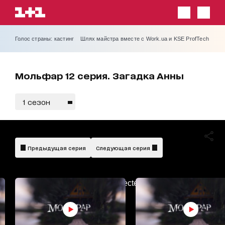
Голос страны: кастинг
Шлях майстра вместе с Work.ua и KSE ProfTech
Мольфар 12 серия. Загадка Анны
1 сезон
український
дубляж
Предыдущая серия
Следующая серия
AdBlockDetected!