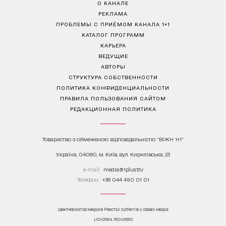
О КАНАЛЕ
РЕКЛАМА
ПРОБЛЕМЫ С ПРИЁМОМ КАНАЛА 1+1
КАТАЛОГ ПРОГРАММ
КАРЬЕРА
ВЕДУЩИЕ
АВТОРЫ
СТРУКТУРА СОБСТВЕННОСТИ
ПОЛИТИКА КОНФИДЕНЦИАЛЬНОСТИ
ПРАВИЛА ПОЛЬЗОВАНИЯ САЙТОМ
РЕДАКЦИОННАЯ ПОЛИТИКА
Товариство з обмеженою відповідальністю "ВІЖН 1+1"
Україна, 04080, м. Київ, вул. Кирилівська, 23
е-mail:
media@1plus1.tv
Телефон:
+38 044 490 01 01
Ідентифікатор медіа в Реєстрі суб’єктів у сфері медіа:
L10-01914, R10-01810