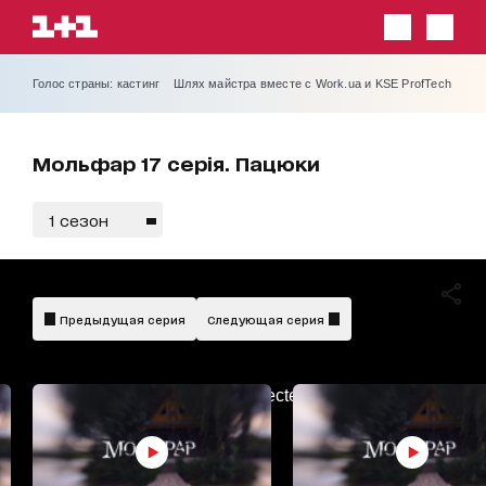
Голос страны: кастинг
Шлях майстра вместе с Work.ua и KSE ProfTech
Мольфар 17 серія. Пацюки
1 сезон
український
дубляж
Предыдущая серия
Следующая серия
AdBlockDetected!