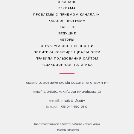
О КАНАЛЕ
РЕКЛАМА
ПРОБЛЕМЫ С ПРИЁМОМ КАНАЛА 1+1
КАТАЛОГ ПРОГРАММ
КАРЬЕРА
ВЕДУЩИЕ
АВТОРЫ
СТРУКТУРА СОБСТВЕННОСТИ
ПОЛИТИКА КОНФИДЕНЦИАЛЬНОСТИ
ПРАВИЛА ПОЛЬЗОВАНИЯ САЙТОМ
РЕДАКЦИОННАЯ ПОЛИТИКА
Товариство з обмеженою відповідальністю "ВІЖН 1+1"
Україна, 04080, м. Київ, вул. Кирилівська, 23
е-mail:
media@1plus1.tv
Телефон:
+38 044 490 01 01
Ідентифікатор медіа в Реєстрі суб’єктів у сфері медіа:
L10-01914, R10-01810