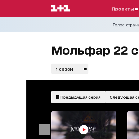
проекты
Голос страны
Мольфар 22 с
1 сезон
український
дубляж
Предыдущая серия
Следующая с