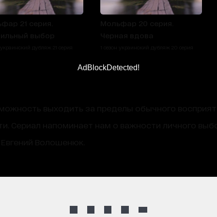
фар 21 серия.
Мольфар 20 серия.
ильный выбор
Черная вдова
н украинский дубляж 21 серия
1 сезон украинский дубляж 20 серия
AdBlockDetected!
зможность выходить за пределы обычного восприят
и. Сериал напоминает нам о важности личного выбо
р Евгений Волошенюк.