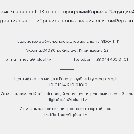
иёмом канала 1+1
каталог программ
карьера
ведущие
иденциальности
правила пользования сайтом
редак
Товариство з обмеженою відповідальністю "ВІЖН 1+1"
Україна, 04080, м. Київ, вул. Кирилівська, 23
е-mail:
media@1plus1.tv
Телефон:
+38 044 490 01 01
Ідентифікатор медіа в Реєстрі суб’єктів у сфері медіа:
L10-01914, R10-01810
З питань комерційної співпраці й розміщення реклами звертайтесь
digital.sale@1plus1.tv
З питань алгоритмічних продажів звертайтесь
traffic-team@1plus1.tv