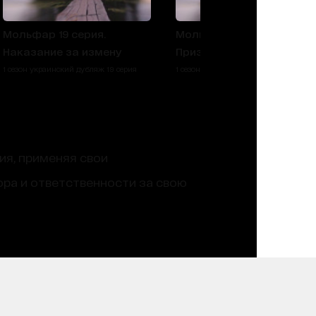
Мольфар 19 серия.
Мольфар 18 серия.
Наказание за измену
Призрак Розы
1 сезон украинский дубляж 19 серия
1 сезон украинский дубляж 18 серия
ия, применяя свои
ра и ответственности за свою