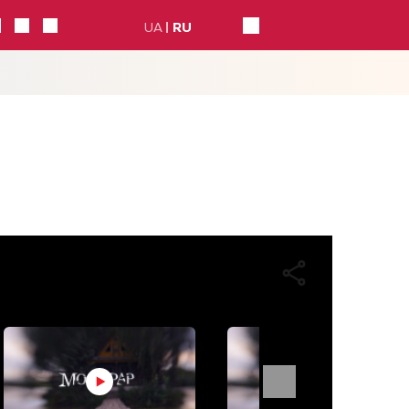
UA
RU