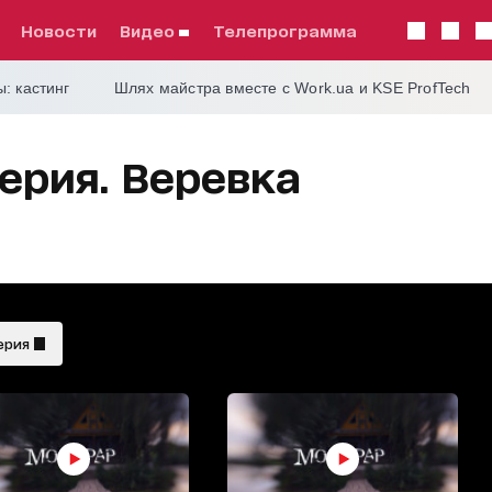
Новости
видео
телепрограмма
: кастинг
Шлях майстра вместе с Work.ua и KSE ProfTech
ерия. Веревка
ерия