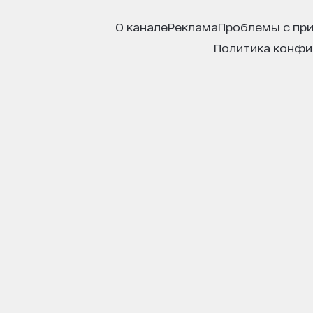
о канале
реклама
проблемы с пр
политика конф