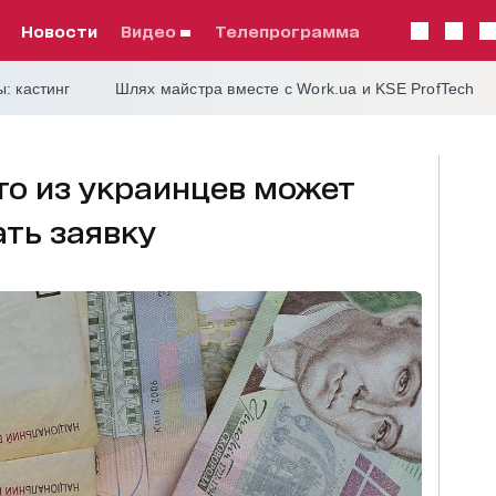
Новости
видео
телепрограмма
: кастинг
Шлях майстра вместе с Work.ua и KSE ProfTech
то из украинцев может
ать заявку