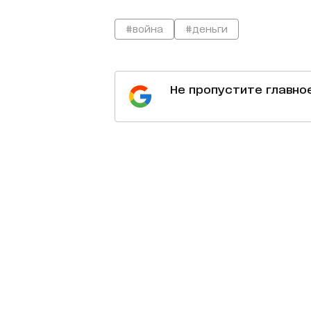
#война
#деньги
Не пропустите главно