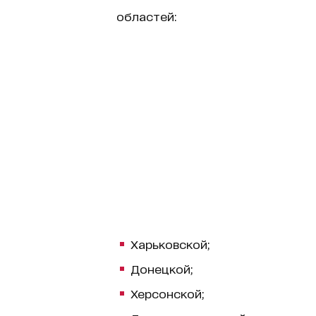
областей:
Харьковской;
Донецкой;
Херсонской;