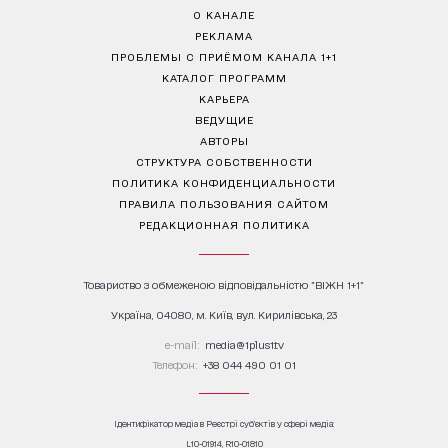
О КАНАЛЕ
РЕКЛАМА
ПРОБЛЕМЫ С ПРИЁМОМ КАНАЛА 1+1
КАТАЛОГ ПРОГРАММ
КАРЬЕРА
ВЕДУЩИЕ
АВТОРЫ
СТРУКТУРА СОБСТВЕННОСТИ
ПОЛИТИКА КОНФИДЕНЦИАЛЬНОСТИ
ПРАВИЛА ПОЛЬЗОВАНИЯ САЙТОМ
РЕДАКЦИОННАЯ ПОЛИТИКА
Товариство з обмеженою відповідальністю "ВІЖН 1+1"
Україна, 04080, м. Київ, вул. Кирилівська, 23
е-mail:
media@1plus1.tv
Телефон:
+38 044 490 01 01
Ідентифікатор медіа в Реєстрі суб’єктів у сфері медіа:
L10-01914, R10-01810