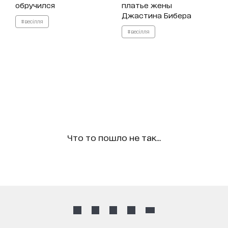
обручился
платье жены
Джастина Бибера
#весілля
#весілля
Что то пошло не так...