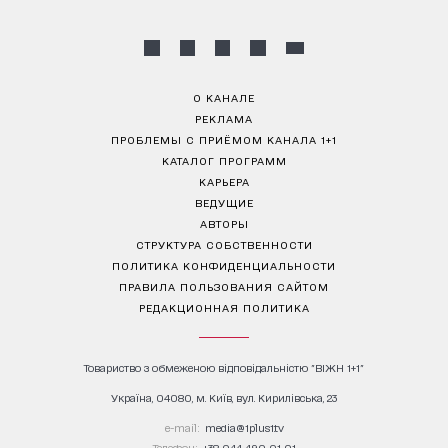
О КАНАЛЕ
РЕКЛАМА
ПРОБЛЕМЫ С ПРИЁМОМ КАНАЛА 1+1
КАТАЛОГ ПРОГРАММ
КАРЬЕРА
ВЕДУЩИЕ
АВТОРЫ
СТРУКТУРА СОБСТВЕННОСТИ
ПОЛИТИКА КОНФИДЕНЦИАЛЬНОСТИ
ПРАВИЛА ПОЛЬЗОВАНИЯ САЙТОМ
РЕДАКЦИОННАЯ ПОЛИТИКА
Товариство з обмеженою відповідальністю "ВІЖН 1+1"
Україна, 04080, м. Київ, вул. Кирилівська, 23
е-mail:
media@1plus1.tv
Телефон:
+38 044 490 01 01