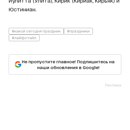
Иулитта (Улита), Кирик (Кириак, Кирьяк) и
Юстиниан.
#какой сегодня праздник
#праздники
#лайфстайл
Не пропустите главное! Подпишитесь на
наши обновления в Google!
Реклама