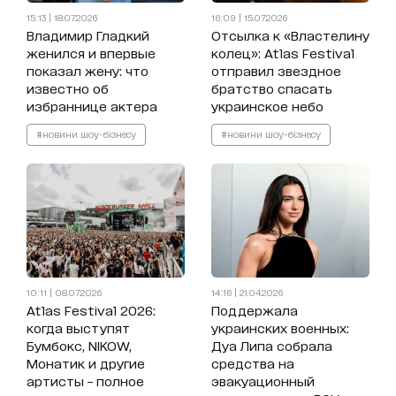
15:13 | 18.07.2026
16:09 | 15.07.2026
Владимир Гладкий
Отсылка к «Властелину
женился и впервые
колец»: Atlas Festival
показал жену: что
отправил звездное
известно об
братство спасать
избраннице актера
украинское небо
#новини шоу-бізнесу
#новини шоу-бізнесу
10:11 | 08.07.2026
14:16 | 21.04.2026
Atlas Festival 2026:
Поддержала
когда выступят
украинских военных:
Бумбокс, NIKOW,
Дуа Липа собрала
Монатик и другие
средства на
артисты – полное
эвакуационный