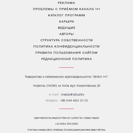
РЕКЛАМА
ПРОБЛЕМЫ С ПРИЁМОМ КАНАЛА 1+1
КАТАЛОГ ПРОГРАММ
КАРЬЕРА
ВЕДУЩИЕ
АВТОРЫ
СТРУКТУРА СОБСТВЕННОСТИ
ПОЛИТИКА КОНФИДЕНЦИАЛЬНОСТИ
ПРАВИЛА ПОЛЬЗОВАНИЯ САЙТОМ
РЕДАКЦИОННАЯ ПОЛИТИКА
Товариство з обмеженою відповідальністю "ВІЖН 1+1"
Україна, 04080, м. Київ, вул. Кирилівська, 23
е-mail:
media@1plus1.tv
Телефон:
+38 044 490 01 01
Ідентифікатор медіа в Реєстрі суб’єктів у сфері медіа:
L10-01914, R10-01810
З питань комерційної співпраці й розміщення реклами звертайтесь