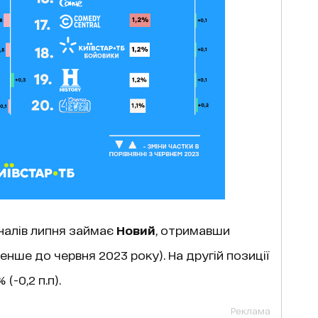
налів липня займає
Новий
, отримавши
 менше до червня 2023 року). На другій позиції
(-0,2 п.п).
Реклама