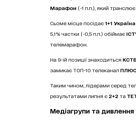
Марафон
(-1 п.п.), який транслю
Сьоме місце посідає
1+1 Україна
5,1% частки (-0,5 п.п.) обіймає
ICT
телемарафон.
На 9-ій позиції знаходиться
КСТБ
замикає ТОП-10 телеканал
ПЛЮ
Таким чином, лідерами серед те
результатами липня є
2+2
та
ТЕ
Медіагрупи та дивлення