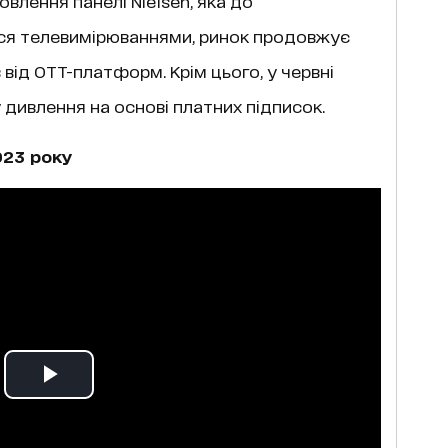
влення панелі Nielsen, яка до
ся телевимірюваннями, ринок продовжує
 від ОТТ-платформ. Крім цього, у червні
дивлення на основі платних підписок.
023 року