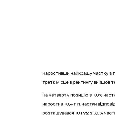
Наростивши найкращу частку з поч
третє місце в рейтингу вийшов 
На четверту позицію з 7,0% част
наростив +0,4 п.п. частки відповід
розташувався
ICTV2
з 6,6% част