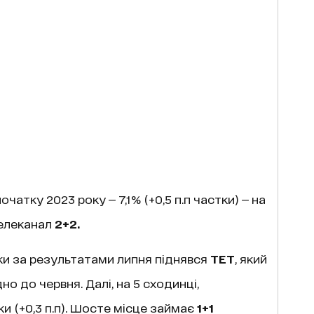
атку 2023 року — 7,1% (+0,5 п.п частки) — на
телеканал
2+2.
ки за результатами липня піднявся
ТЕТ
, який
но до червня. Далі, на 5 сходинці,
ки (+0,3 п.п). Шосте місце займає
1+1