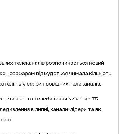
їнських телеканалів розпочинається новий
вже незабаром відбудеться чимала кількість
ателітів у ефіри провідних телеканалів.
форми кіно та телебачення Київстар ТБ
едивлення в липні, канали-лідери та як
тент.