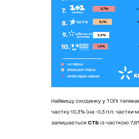
Найвищу сходинку у ТОПі телека
частку 10,3% (на -0,3 п.п. частки
залишається
СТБ
із часткою 7,8% 