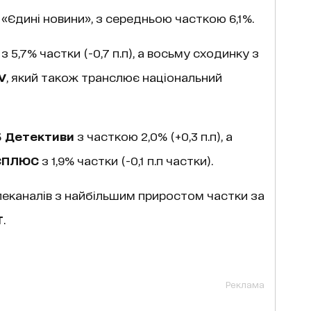
є «Єдині новини», з середньою часткою 6,1%.
з 5,7% частки (-0,7 п.п), а восьму сходинку з
V
, який також транслює національний
 Детективи
з часткою 2,0% (+0,3 п.п), а
СПЛЮС
з 1,9% частки (-0,1 п.п частки).
леканалів з найбільшим приростом частки за
Т
.
Реклама