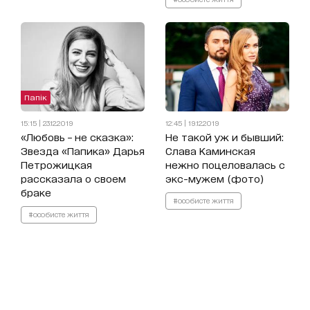
Папік
15:15 | 23.12.2019
12:45 | 19.12.2019
«Любовь – не сказка»:
Не такой уж и бывший:
Звезда «Папика» Дарья
Слава Каминская
Петрожицкая
нежно поцеловалась с
рассказала о своем
экс-мужем (фото)
браке
#особисте життя
#особисте життя