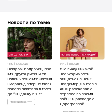
Новости по теме
Сніданок з 1+1
Жизнь известных людей
14:37 | 12.05.2023
14:40 | 11.11.2022
Невідомі подробиці про
«Не вижу никакой
імʼя другої дитини та
необходимости
новий член сімʼї: Євгенія
общаться с ней»:
Емеральд вперше після
Владимир Дантес в
пологів завітала в гості
ЖВЛ рассказал о
до “Сніданку з 1+1”
стрессе во время
войны и разводе с
#особисте життя
Дорофеевой
#особисте життя