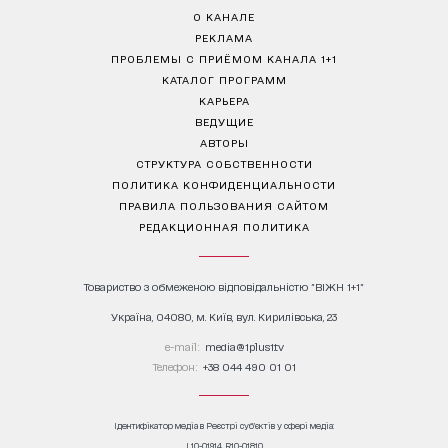
О КАНАЛЕ
РЕКЛАМА
ПРОБЛЕМЫ С ПРИЁМОМ КАНАЛА 1+1
КАТАЛОГ ПРОГРАММ
КАРЬЕРА
ВЕДУЩИЕ
АВТОРЫ
СТРУКТУРА СОБСТВЕННОСТИ
ПОЛИТИКА КОНФИДЕНЦИАЛЬНОСТИ
ПРАВИЛА ПОЛЬЗОВАНИЯ САЙТОМ
РЕДАКЦИОННАЯ ПОЛИТИКА
Товариство з обмеженою відповідальністю "ВІЖН 1+1"
Україна, 04080, м. Київ, вул. Кирилівська, 23
е-mail:
media@1plus1.tv
Телефон:
+38 044 490 01 01
Ідентифікатор медіа в Реєстрі суб’єктів у сфері медіа:
L10-01914, R10-01810