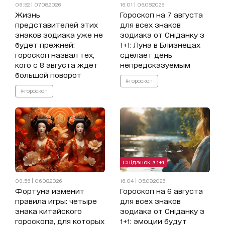
09:52 | 07.08.2026
16:01 | 06.08.2026
Жизнь
Гороскоп на 7 августа
представителей этих
для всех знаков
знаков зодиака уже не
зодиака от Сніданку з
будет прежней:
1+1: Луна в Близнецах
гороскоп назвал тех,
сделает день
кого с 8 августа ждет
непредсказуемым
большой поворот
#гороскоп
#гороскоп
Сніданок з 1+1
09:56 | 06.08.2026
16:04 | 05.08.2026
Фортуна изменит
Гороскоп на 6 августа
правила игры: четыре
для всех знаков
знака китайского
зодиака от Сніданку з
гороскопа, для которых
1+1: эмоции будут