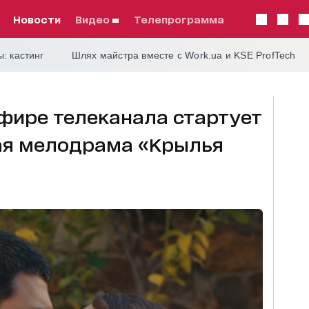
Новости
видео
телепрограмма
: кастинг
Шлях майстра вместе с Work.ua и KSE ProfTech
 эфире телеканала стартует
ая мелодрама «Крылья