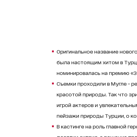
Оригинальное название нового 
была настоящим хитом в Турци
номинировалась на премию «З
Съемки проходили в Мугле ​​– 
красотой природы. Так что зр
игрой актеров и увлекательны
пейзажи природы Турции, о ко
В кастинге на роль главной ге
десятки актрис, а решение п