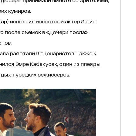
их кумиров.
ар) исполнил известный актер Энгин
о после съемок в «Дочери посла»
тов.
ла работали 9 сценаристов. Также к
ился Эмре Кабакусак, один из плеяды
дых турецких режиссеров.