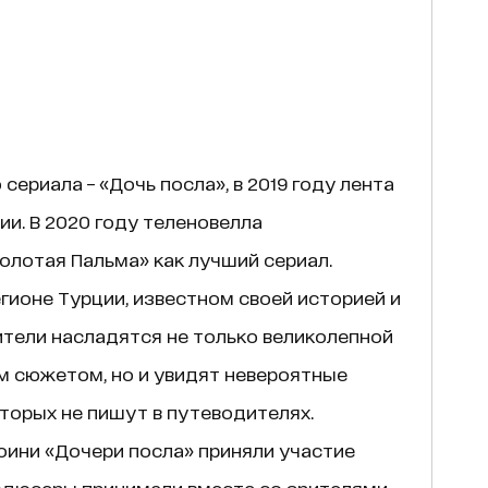
сериала – «Дочь посла», в 2019 году лента
и. В 2020 году теленовелла
олотая Пальма» как лучший сериал.
регионе Турции, известном своей историей и
ители насладятся не только великолепной
м сюжетом, но и увидят невероятные
торых не пишут в путеводителях.
роини «Дочери посла» приняли участие
родюсеры принимали вместе со зрителями,