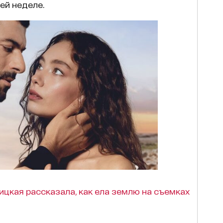
ей неделе.
цкая рассказала, как ела землю на съемках