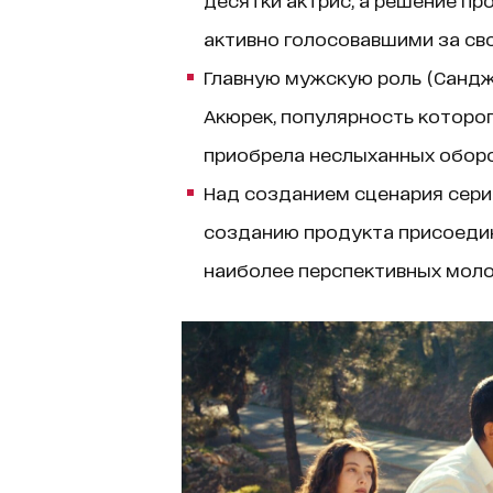
активно голосовавшими за сво
Главную мужскую роль (Сандж
Акюрек, популярность которог
приобрела неслыханных оборо
Над созданием сценария сериа
созданию продукта присоедин
наиболее перспективных моло