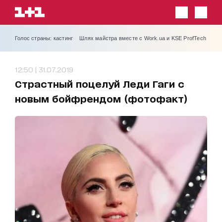
Голос страны: кастинг
Шлях майстра вместе с Work.ua и KSE ProfTech
12:50 | 31.07.2019
Страстный поцелуй Леди Гаги с
новым бойфрендом (фотофакт)