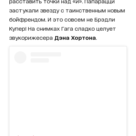
расставить точки над «и». Папарацци
застукали звезду с таинственным новым
бойфрендом. И это совсем не Брэдли
Купер! На снимках Гага сладко целует
звукорижесера
Дэна Хортона
.