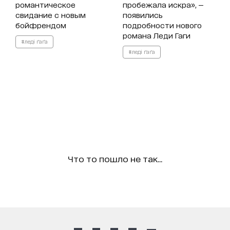
романтическое
пробежала искра», —
свидание с новым
появились
бойфрендом
подробности нового
романа Леди Гаги
#леді ґаґа
#леді ґаґа
Что то пошло не так...