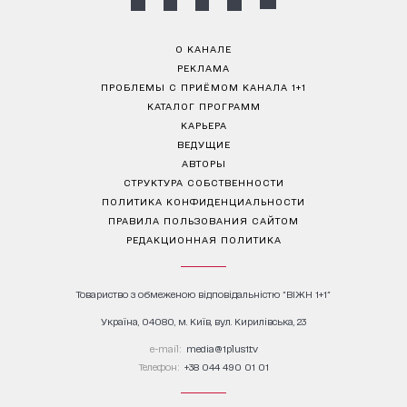
О КАНАЛЕ
РЕКЛАМА
ПРОБЛЕМЫ С ПРИЁМОМ КАНАЛА 1+1
КАТАЛОГ ПРОГРАММ
КАРЬЕРА
ВЕДУЩИЕ
АВТОРЫ
СТРУКТУРА СОБСТВЕННОСТИ
ПОЛИТИКА КОНФИДЕНЦИАЛЬНОСТИ
ПРАВИЛА ПОЛЬЗОВАНИЯ САЙТОМ
РЕДАКЦИОННАЯ ПОЛИТИКА
Товариство з обмеженою відповідальністю "ВІЖН 1+1"
Україна, 04080, м. Київ, вул. Кирилівська, 23
е-mail:
media@1plus1.tv
Телефон:
+38 044 490 01 01