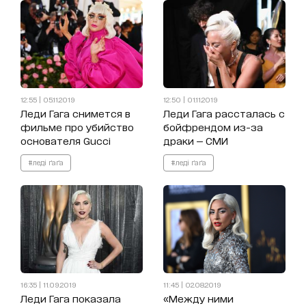
12:55 | 05.11.2019
12:50 | 01.11.2019
Леди Гага снимется в
Леди Гага рассталась с
фильме про убийство
бойфрендом из-за
основателя Gucci
драки — СМИ
#леді ґаґа
#леді ґаґа
16:35 | 11.09.2019
11:45 | 02.08.2019
Леди Гага показала
«Между ними