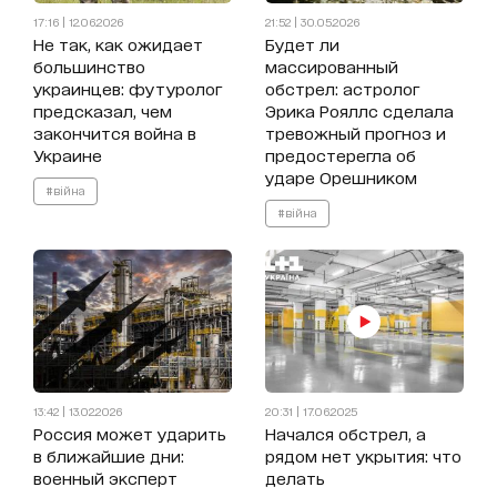
17:16 | 12.06.2026
21:52 | 30.05.2026
Не так, как ожидает
Будет ли
большинство
массированный
украинцев: футуролог
обстрел: астролог
предсказал, чем
Эрика Рояллс сделала
закончится война в
тревожный прогноз и
Украине
предостерегла об
ударе Орешником
#війна
#війна
13:42 | 13.02.2026
20:31 | 17.06.2025
Россия может ударить
Начался обстрел, а
в ближайшие дни:
рядом нет укрытия: что
военный эксперт
делать