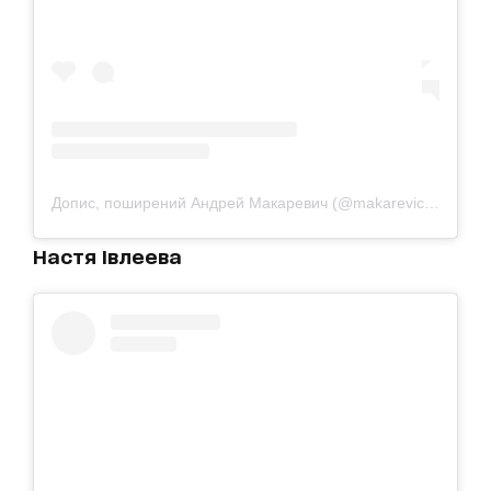
Допис, поширений Андрей Макаревич (@makarevich_andrey_official)
Настя Івлеева