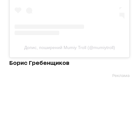
Допис, поширений Mumiy Troll (@mumiytroll)
Борис Гребенщиков
Реклама