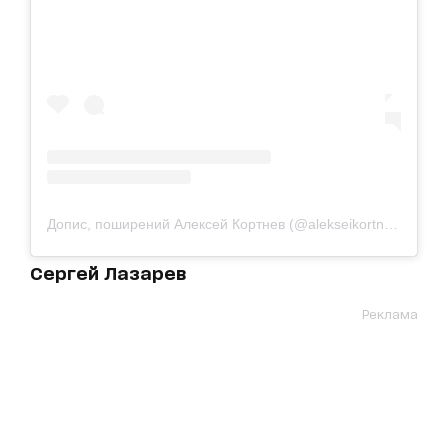
Допис, поширений Алексей Кортнев (@alekseikortnev)
Сергей Лазарев
Реклама