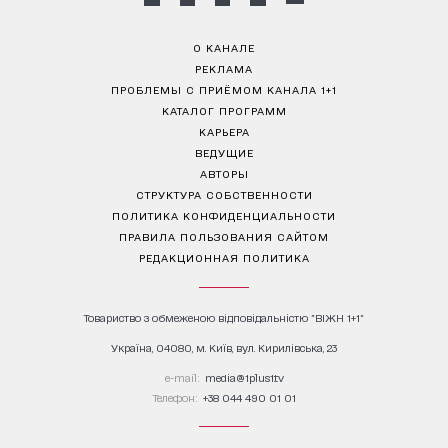
О КАНАЛЕ
РЕКЛАМА
ПРОБЛЕМЫ С ПРИЁМОМ КАНАЛА 1+1
КАТАЛОГ ПРОГРАММ
КАРЬЕРА
ВЕДУЩИЕ
АВТОРЫ
СТРУКТУРА СОБСТВЕННОСТИ
ПОЛИТИКА КОНФИДЕНЦИАЛЬНОСТИ
ПРАВИЛА ПОЛЬЗОВАНИЯ САЙТОМ
РЕДАКЦИОННАЯ ПОЛИТИКА
Товариство з обмеженою відповідальністю "ВІЖН 1+1"
Україна, 04080, м. Київ, вул. Кирилівська, 23
е-mail:
media@1plus1.tv
Телефон:
+38 044 490 01 01