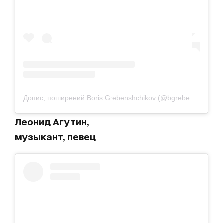
Допис, поширений Boris Grebenshchikov (@bgrebenshikov)
Леонид Агутин,
музыкант, певец