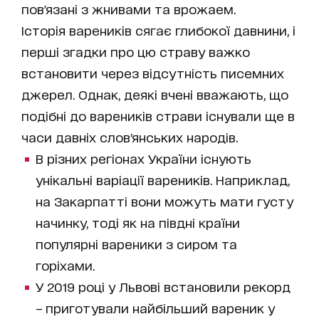
пов'язані з жнивами та врожаем.
Історія вареників сягає глибокої давнини, і
перші згадки про цю страву важко
встановити через відсутність писемних
джерел. Однак, деякі вчені вважають, що
подібні до вареників страви існували ще в
часи давніх словʼянських народів.
В різних регіонах України існують
унікальні варіації вареників. Наприклад,
на Закарпатті вони можуть мати густу
начинку, тоді як на півдні країни
популярні вареники з сиром та
горіхами.
У 2019 році у Львові встановили рекорд
– приготували найбільший вареник у