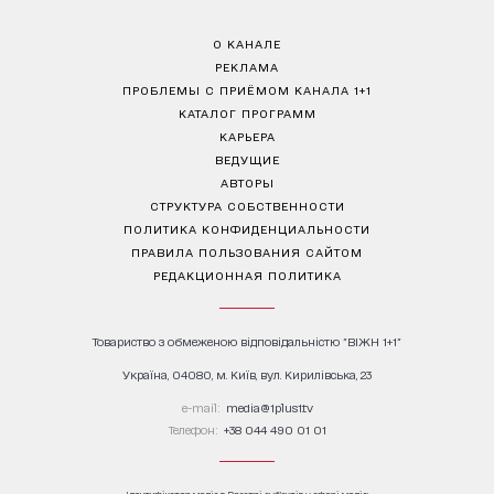
О КАНАЛЕ
РЕКЛАМА
ПРОБЛЕМЫ С ПРИЁМОМ КАНАЛА 1+1
КАТАЛОГ ПРОГРАММ
КАРЬЕРА
ВЕДУЩИЕ
АВТОРЫ
СТРУКТУРА СОБСТВЕННОСТИ
ПОЛИТИКА КОНФИДЕНЦИАЛЬНОСТИ
ПРАВИЛА ПОЛЬЗОВАНИЯ САЙТОМ
РЕДАКЦИОННАЯ ПОЛИТИКА
Товариство з обмеженою відповідальністю "ВІЖН 1+1"
Україна, 04080, м. Київ, вул. Кирилівська, 23
е-mail:
media@1plus1.tv
Телефон:
+38 044 490 01 01