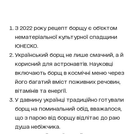
З 2022 року рецепт борщу є об'єктом
нематеріальної культурної спадщини
ЮНЕСКО.
Український борщ не лише смачний, а й
корисний для астронавтів. Науковці
включають борщ в космічні меню через
його багатий вміст поживних речовин,
вітамінів та енергії.
У давнину українці традиційно готували
борщ на поминальний обід, вважалося,
що з парою від борщу відлітає до раю
душа небіжчика.