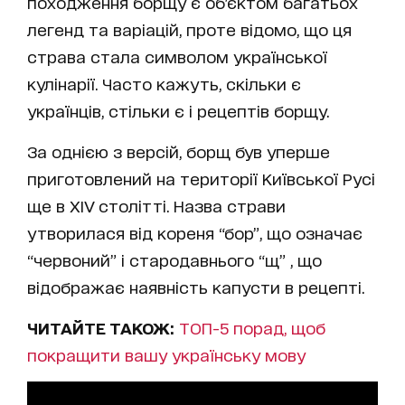
походження борщу є об'єктом багатьох
легенд та варіацій, проте відомо, що ця
страва стала символом української
кулінарії. Часто кажуть, скільки є
українців, стільки є і рецептів борщу.
За однією з версій, борщ був уперше
приготовлений на території Київської Русі
ще в XIV столітті. Назва страви
утворилася від кореня “бор”, що означає
“червоний” і стародавнього “щ” , що
відображає наявність капусти в рецепті.
ЧИТАЙТЕ ТАКОЖ:
ТОП-5 порад, щоб
покращити вашу українську мову