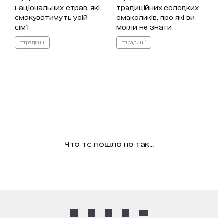
національних страв, які
традиційних солодких
смакуватимуть усій
смаколиків, про які ви
сім'ї
могли не знати
#традиції
#традиції
Что то пошло не так...