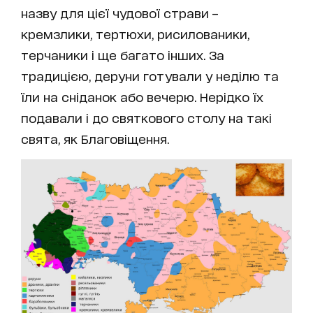
назву для цієї чудової страви –
кремзлики, тертюхи, рисилованики,
терчаники і ще багато інших. За
традицією, деруни готували у неділю та
їли на сніданок або вечерю. Нерідко їх
подавали і до святкового столу на такі
свята, як Благовіщення.