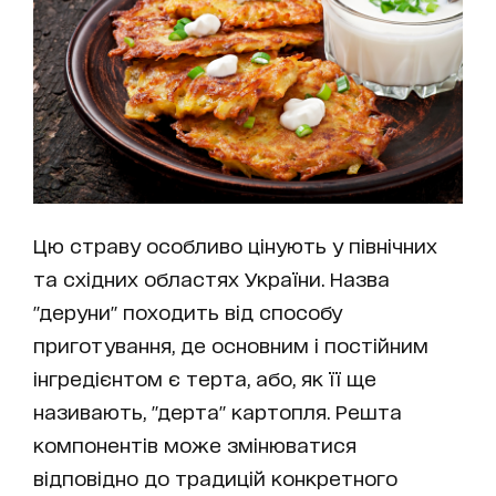
Цю страву особливо цінують у північних
та східних областях України. Назва
"деруни" походить від способу
приготування, де основним і постійним
інгредієнтом є терта, або, як її ще
називають, "дерта" картопля. Решта
компонентів може змінюватися
відповідно до традицій конкретного