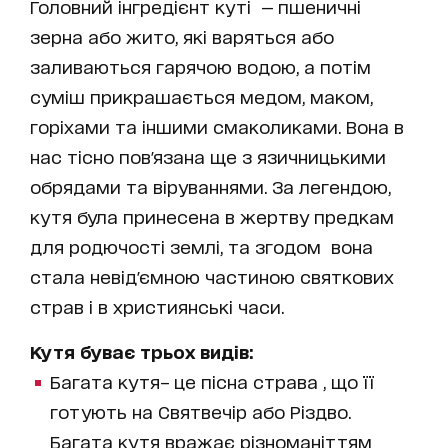
Головний інгредієнт куті — пшеничні
зерна або жито, які варяться або
заливаються гарячою водою, а потім
суміш прикрашається медом, маком,
горіхами та іншими смаколиками. Вона в
нас тісно пов'язана ще з язичницькими
обрядами та віруваннями. За легендою,
кутя була принесена в жертву предкам
для родючості землі, та згодом вона
стала невід'ємною частиною святкових
страв і в християнські часи.
Кутя буває трьох видів:
Багата кутя– це пісна страва , що її
готують на Святвечір або Різдво.
Багата кутя вражає різноманіттям