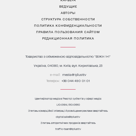
ВЕДУЩИЕ
АВТОРЫ
СТРУКТУРА СОБСТВЕННОСТИ
ПОЛИТИКА КОНФИДЕНЦИАЛЬНОСТИ
ПРАВИЛА ПОЛЬЗОВАНИЯ САЙТОМ
РЕДАКЦИОННАЯ ПОЛИТИКА
Товариство з обмеженою відповідальністю "ВІЖН 1+1"
Україна, 04080, м. Київ, вул. Кирилівська, 23
е-mail:
media@1plus1.tv
Телефон:
+38 044 490 01 01
Ідентифікатор медіа в Реєстрі суб’єктів у сфері медіа:
L10-01914, R10-01810
З питань комерційної співпраці й розміщення реклами звертайтесь
digital.sale@1plus1.tv
З питань алгоритмічних продажів звертайтесь
traffic-team@1plus1.tv