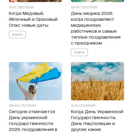
12:10 | 28.07.2026
09:47 | 27.07.2026
Когда Медовый,
День медика 2026:
Яблочный и Ореховый
когда поздравляют
Спас: новые даты
медицинских
работников и самые
#свята
теплые поздравления
с праздником
#свята
08:00 | 15.07.2026
12:19 | 27.06.2026
Сегодня отмечается
Когда День Украинской
День украинской
Государственности,
государственности
День Нацполиции и
2026: поздравления в
другие: какие