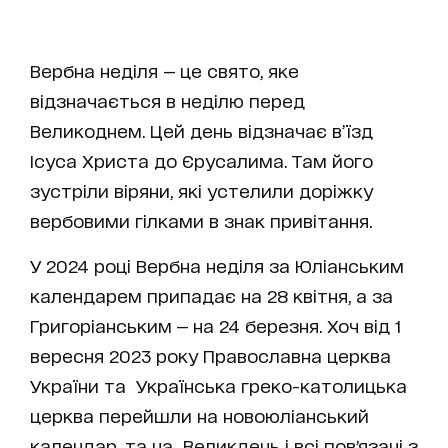
Вербна неділя — це свято, яке
відзначається в неділю перед
Великоднем. Цей день відзначає в’їзд
Ісуса Христа до Єрусалима. Там його
зустріли віряни, які устелили доріжку
вербовими гілками в знак привітання.
У 2024 році Вербна неділя за Юліанським
календарем припадає на 28 квітня, а за
Григоріанським — на 24 березня. Хоч від 1
вересня 2023 року Православна церква
України та Українська греко-католицька
церква перейшли на новоюліанський
календар, та на Великдень і всі повʼязані з