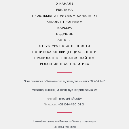
О КАНАЛЕ
РЕКЛАМА
ПРОБЛЕМЫ С ПРИЁМОМ КАНАЛА 1+1
КАТАЛОГ ПРОГРАММ
КАРЬЕРА
ВЕДУЩИЕ
АВТОРЫ
СТРУКТУРА СОБСТВЕННОСТИ
ПОЛИТИКА КОНФИДЕНЦИАЛЬНОСТИ
ПРАВИЛА ПОЛЬЗОВАНИЯ САЙТОМ
РЕДАКЦИОННАЯ ПОЛИТИКА
Товариство з обмеженою відповідальністю "ВІЖН 1+1"
Україна, 04080, м. Київ, вул. Кирилівська, 23
е-mail:
media@1plus1.tv
Телефон:
+38 044 490 01 01
Ідентифікатор медіа в Реєстрі суб’єктів у сфері медіа:
L10-01914, R10-01810