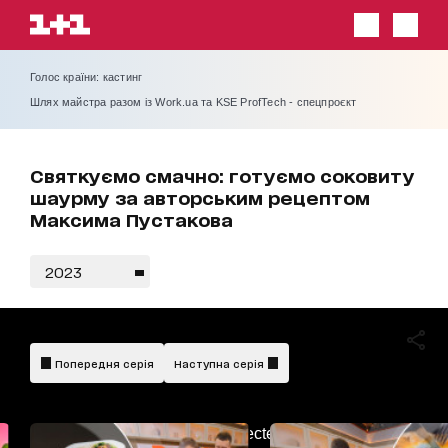
Голос країни: кастинг
Шлях майстра разом із Work.ua та KSE ProfTech - спецпроєкт
Святкуємо смачно: готуємо соковиту
шаурму за авторським рецептом
Максима Пустакова
2023
Попередня серія
Наступна серія
AdBlockDetected!