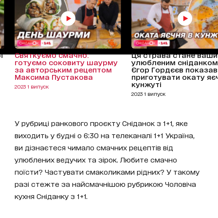
ї
Святкуємо смачно:
Ця страва стане ваш
готуємо соковиту шаурму
улюбленим сніданком
за авторським рецептом
Єгор Гордєєв показав
Максима Пустакова
приготувати окату яє
кунжуті
2023 1 випуск
2023 1 випуск
У рубриці ранкового проєкту Сніданок з 1+1, яке
виходить у будні о 6:30 на телеканалі 1+1 Україна,
ви дізнаєтеся чимало смачних рецептів від
улюблених ведучих та зірок. Любите смачно
поїсти? Частувати смаколиками рідних? У такому
разі стежте за найсмачнішою рубрикою Чоловіча
кухня Сніданку з 1+1.