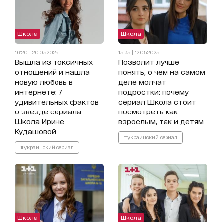
Школа
Школа
16:20 | 20.05.2025
15:35 | 12.05.2025
Вышла из токсичных
Позволит лучше
отношений и нашла
понять, о чем на самом
новую любовь в
деле молчат
интернете: 7
подростки: почему
удивительных фактов
сериал Школа стоит
о звезде сериала
посмотреть как
Школа Ирине
взрослым, так и детям
Кудашовой
#украинский сериал
#украинский сериал
Школа
Школа