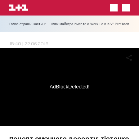
Голос страны: кастинг
Шлях майстра вместе с Work.ua и KSE ProfTech
15:40 | 22.06.2016
AdBlockDetected!
Рецепт смачного десерту: тістечко