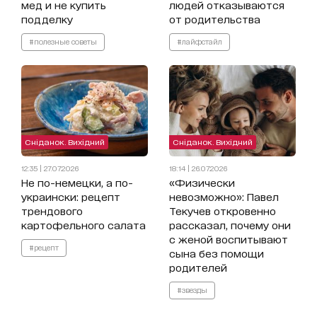
мед и не купить
людей отказываются
подделку
от родительства
#полезные советы
#лайфстайл
Сніданок. Вихідний
Сніданок. Вихідний
12:35 | 27.07.2026
18:14 | 26.07.2026
Не по-немецки, а по-
«Физически
украински: рецепт
невозможно»: Павел
трендового
Текучев откровенно
картофельного салата
рассказал, почему они
с женой воспитывают
#рецепт
сына без помощи
родителей
#звезды