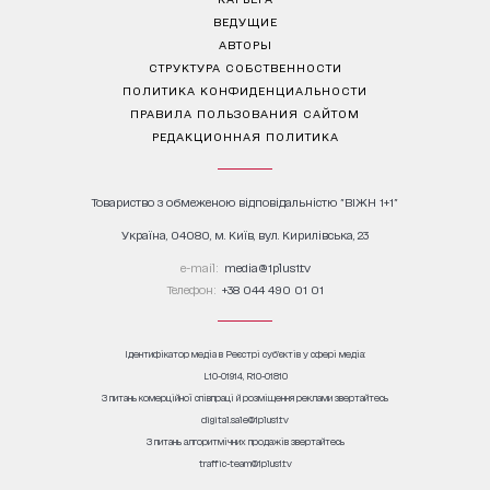
ВЕДУЩИЕ
АВТОРЫ
СТРУКТУРА СОБСТВЕННОСТИ
ПОЛИТИКА КОНФИДЕНЦИАЛЬНОСТИ
ПРАВИЛА ПОЛЬЗОВАНИЯ САЙТОМ
РЕДАКЦИОННАЯ ПОЛИТИКА
Товариство з обмеженою відповідальністю "ВІЖН 1+1"
Україна, 04080, м. Київ, вул. Кирилівська, 23
е-mail:
media@1plus1.tv
Телефон:
+38 044 490 01 01
Ідентифікатор медіа в Реєстрі суб’єктів у сфері медіа:
L10-01914, R10-01810
З питань комерційної співпраці й розміщення реклами звертайтесь
digital.sale@1plus1.tv
З питань алгоритмічних продажів звертайтесь
traffic-team@1plus1.tv