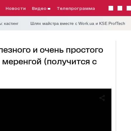
Новости
видео
телепрограмма
: кастинг
Шлях майстра вместе с Work.ua и KSE ProfTech
лезного и очень простого
 меренгой (получится с