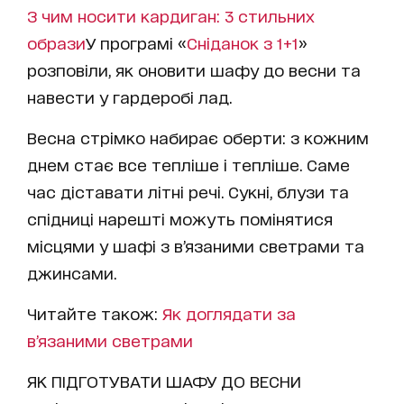
З чим носити кардиган: 3 стильних
образи
У програмі «
Сніданок з 1+1
»
розповіли, як оновити шафу до весни та
навести у гардеробі лад.
Весна стрімко набирає оберти: з кожним
днем стає все тепліше і тепліше. Саме
час діставати літні речі. Сукні, блузи та
спідниці нарешті можуть помінятися
місцями у шафі з в’язаними светрами та
джинсами.
Читайте також:
Як доглядати за
в’язаними светрами
ЯК ПІДГОТУВАТИ ШАФУ ДО ВЕСНИ