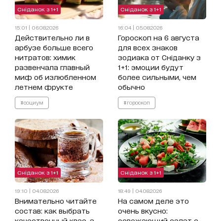
Сніданок з 1+1
Сніданок з 1+1
15:01 | 06.08.2026
16:04 | 05.08.2026
Действительно ли в
Гороскоп на 6 августа
арбузе больше всего
для всех знаков
нитратов: химик
зодиака от Сніданку з
развенчала главный
1+1: эмоции будут
миф об излюбленном
более сильными, чем
летнем фрукте
обычно
#социум
#гороскоп
Сніданок з 1+1
Сніданок з 1+1
19:10 | 04.08.2026
18:49 | 04.08.2026
Внимательно читайте
На самом деле это
состав: как выбрать
очень вкусно:
качественный квас, а
освежающий салат с