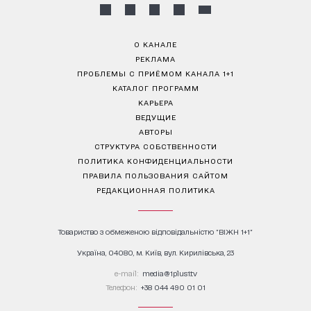
О КАНАЛЕ
РЕКЛАМА
ПРОБЛЕМЫ С ПРИЁМОМ КАНАЛА 1+1
КАТАЛОГ ПРОГРАММ
КАРЬЕРА
ВЕДУЩИЕ
АВТОРЫ
СТРУКТУРА СОБСТВЕННОСТИ
ПОЛИТИКА КОНФИДЕНЦИАЛЬНОСТИ
ПРАВИЛА ПОЛЬЗОВАНИЯ САЙТОМ
РЕДАКЦИОННАЯ ПОЛИТИКА
Товариство з обмеженою відповідальністю "ВІЖН 1+1"
Україна, 04080, м. Київ, вул. Кирилівська, 23
е-mail:
media@1plus1.tv
Телефон:
+38 044 490 01 01