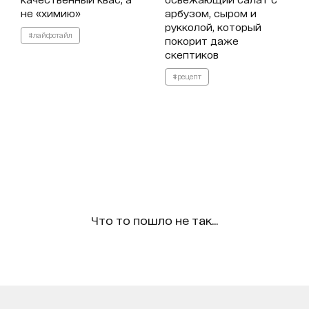
не «химию»
арбузом, сыром и
рукколой, который
#лайфстайл
покорит даже
скептиков
#рецепт
Что то пошло не так...