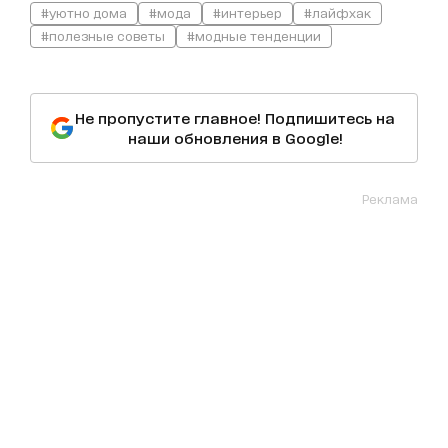
#уютно дома
#мода
#интерьер
#лайфхак
#полезные советы
#модные тенденции
Не пропустите главное! Подпишитесь на
наши обновления в Google!
Реклама