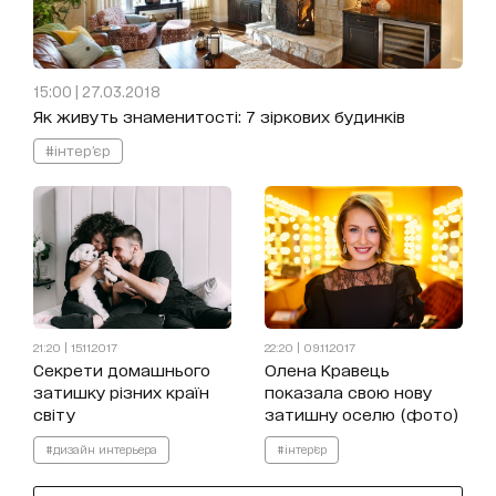
15:00 | 27.03.2018
Як живуть знаменитості: 7 зіркових будинків
#інтер'єр
21:20 | 15.11.2017
22:20 | 09.11.2017
Секрети домашнього
Олена Кравець
затишку різних країн
показала свою нову
світу
затишну оселю (фото)
#дизайн интерьера
#інтер'єр