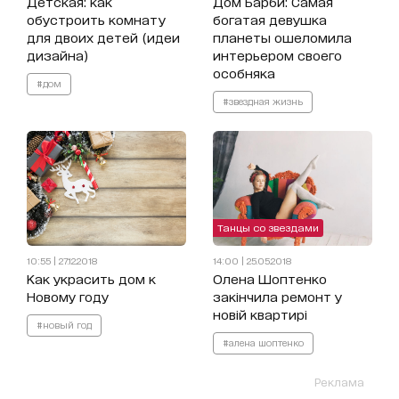
Детская: как
Дом Барби: Самая
обустроить комнату
богатая девушка
для двоих детей (идеи
планеты ошеломила
дизайна)
интерьером своего
особняка
#дом
#звездная жизнь
Танцы со звездами
10:55 | 27.12.2018
14:00 | 25.05.2018
Как украсить дом к
Олена Шоптенко
Новому году
закінчила ремонт у
новій квартирі
#новый год
#алена шоптенко
Реклама