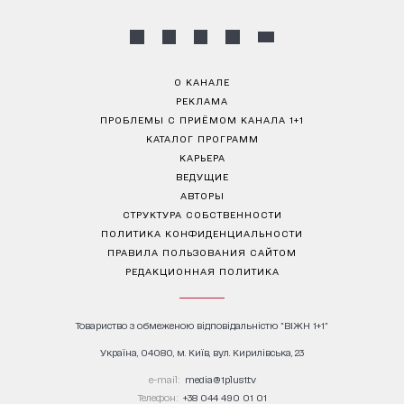
О КАНАЛЕ
РЕКЛАМА
ПРОБЛЕМЫ С ПРИЁМОМ КАНАЛА 1+1
КАТАЛОГ ПРОГРАММ
КАРЬЕРА
ВЕДУЩИЕ
АВТОРЫ
СТРУКТУРА СОБСТВЕННОСТИ
ПОЛИТИКА КОНФИДЕНЦИАЛЬНОСТИ
ПРАВИЛА ПОЛЬЗОВАНИЯ САЙТОМ
РЕДАКЦИОННАЯ ПОЛИТИКА
Товариство з обмеженою відповідальністю "ВІЖН 1+1"
Україна, 04080, м. Київ, вул. Кирилівська, 23
е-mail:
media@1plus1.tv
Телефон:
+38 044 490 01 01