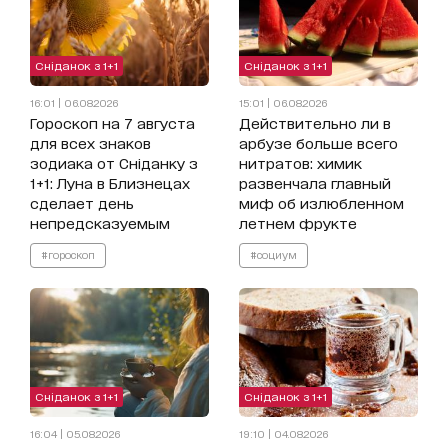
Сніданок з 1+1
Сніданок з 1+1
16:01 | 06.08.2026
15:01 | 06.08.2026
Гороскоп на 7 августа
Действительно ли в
для всех знаков
арбузе больше всего
зодиака от Сніданку з
нитратов: химик
1+1: Луна в Близнецах
развенчала главный
сделает день
миф об излюбленном
непредсказуемым
летнем фрукте
#гороскоп
#социум
Сніданок з 1+1
Сніданок з 1+1
16:04 | 05.08.2026
19:10 | 04.08.2026