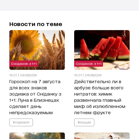
Новости по теме
Сніданок з 1+1
Сніданок з 1+1
16:01 | 06.08.2026
15:01 | 06.08.2026
Гороскоп на 7 августа
Действительно ли в
для всех знаков
арбузе больше всего
зодиака от Сніданку з
нитратов: химик
1+1: Луна в Близнецах
развенчала главный
сделает день
миф об излюбленном
непредсказуемым
летнем фрукте
#гороскоп
#соціум