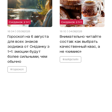
Сніданок з 1+1
Сніданок з 1+1
16:04 | 05.08.2026
19:10 | 04.08.2026
Гороскоп на 6 августа
Внимательно читайте
для всех знаков
состав: как выбрать
зодиака от Сніданку з
качественный квас, а
1+1: эмоции будут
не «химию»
более сильными, чем
#лайфстайл
обычно
#гороскоп