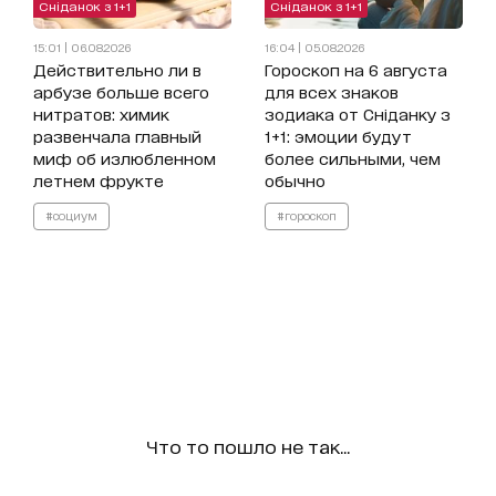
Сніданок з 1+1
Сніданок з 1+1
15:01 | 06.08.2026
16:04 | 05.08.2026
Действительно ли в
Гороскоп на 6 августа
арбузе больше всего
для всех знаков
нитратов: химик
зодиака от Сніданку з
развенчала главный
1+1: эмоции будут
миф об излюбленном
более сильными, чем
летнем фрукте
обычно
#социум
#гороскоп
Что то пошло не так...