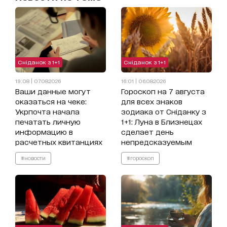
Сніданок з 1+1
Сніданок з 1+1
19:08 | 07.08.2026
16:01 | 06.08.2026
Ваши данные могут
Гороскоп на 7 августа
оказаться на чеке:
для всех знаков
Укрпочта начала
зодиака от Сніданку з
печатать личную
1+1: Луна в Близнецах
информацию в
сделает день
расчетных квитанциях
непредсказуемым
#новости
#гороскоп