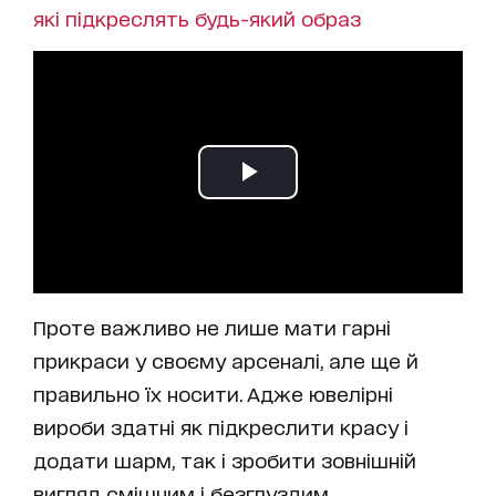
які підкреслять будь-який образ
Проте важливо не лише мати гарні
прикраси у своєму арсеналі, але ще й
правильно їх носити. Адже ювелірні
вироби здатні як підкреслити красу і
додати шарм, так і зробити зовнішній
вигляд смішним і безглуздим.