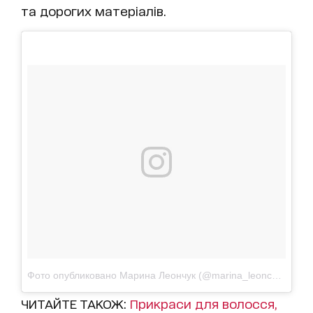
та дорогих матеріалів.
Фото опубликовано Марина Леончук (@marina_leonchuk)
Авг
ЧИТАЙТЕ ТАКОЖ:
Прикраси для волосся,