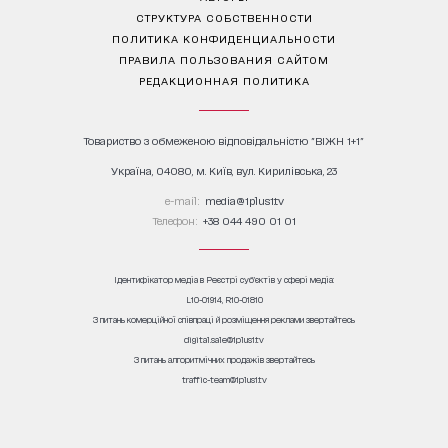
СТРУКТУРА СОБСТВЕННОСТИ
ПОЛИТИКА КОНФИДЕНЦИАЛЬНОСТИ
ПРАВИЛА ПОЛЬЗОВАНИЯ САЙТОМ
РЕДАКЦИОННАЯ ПОЛИТИКА
Товариство з обмеженою відповідальністю "ВІЖН 1+1"
Україна, 04080, м. Київ, вул. Кирилівська, 23
е-mail:
media@1plus1.tv
Телефон:
+38 044 490 01 01
Ідентифікатор медіа в Реєстрі суб’єктів у сфері медіа:
L10-01914, R10-01810
З питань комерційної співпраці й розміщення реклами звертайтесь
digital.sale@1plus1.tv
З питань алгоритмічних продажів звертайтесь
traffic-team@1plus1.tv