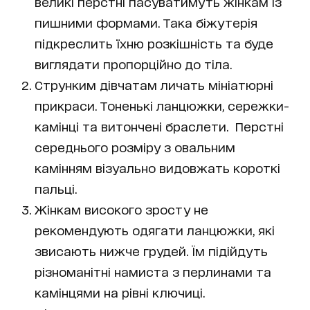
великі перстні пасуватимуть жінкам із
пишними формами. Така біжутерія
підкреслить їхню розкішність та буде
виглядати пропорційно до тіла.
Струнким дівчатам личать мініатюрні
прикраси. Тоненькі ланцюжки, сережки-
камінці та витончені браслети. Перстні
середнього розміру з овальним
камінням візуально видовжать короткі
пальці.
Жінкам високого зросту не
рекомендують одягати ланцюжки, які
звисають нижче грудей. Їм підійдуть
різноманітні намиста з перлинами та
камінцями на рівні ключиці.