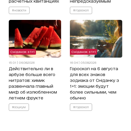
расчетных квитанциях
непредсказуемым
#новости
#гороскоп
Сніданок з 1+1
Сніданок з 1+1
15:01 | 06.08.2026
16:04 | 05.08.2026
Действительно ли в
Гороскоп на 6 августа
арбузе больше всего
для всех знаков
нитратов: химик
зодиака от Сніданку з
развенчала главный
1+1: эмоции будут
миф об излюбленном
более сильными, чем
летнем фрукте
обычно
#социум
#гороскоп