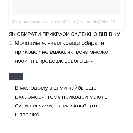
Фото опубликовано FreimutOlia (@freimutolia)
Ноя 13 2015 в 9:43 PST
ЯК ОБИРАТИ ПРИКРАСИ ЗАЛЕЖНО ВІД ВІКУ
Молодим жінкам краще обирати
прикраси не важкі, які вона зможе
носити впродовж всього дня.
В молодому віці ми найбільше
рухаємося, тому прикраси мають
бути легкими, - каже Альберто
П'язеріко.