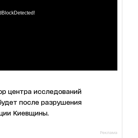
dBlockDetected!
ор центра исследований
 будет после разрушения
ции Киевщины.
Реклама