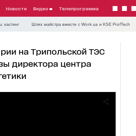
Новости
видео
телепрограмма
: кастинг
Шлях майстра вместе с Work.ua и KSE ProfTech
арии на Трипольской ТЭС
озы директора центра
гетики