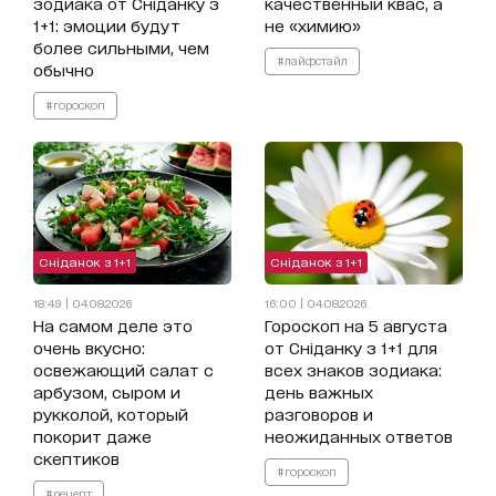
зодиака от Сніданку з
качественный квас, а
1+1: эмоции будут
не «химию»
более сильными, чем
#лайфстайл
обычно
#гороскоп
Сніданок з 1+1
Сніданок з 1+1
18:49 | 04.08.2026
16:00 | 04.08.2026
На самом деле это
Гороскоп на 5 августа
очень вкусно:
от Сніданку з 1+1 для
освежающий салат с
всех знаков зодиака:
арбузом, сыром и
день важных
рукколой, который
разговоров и
покорит даже
неожиданных ответов
скептиков
#гороскоп
#рецепт