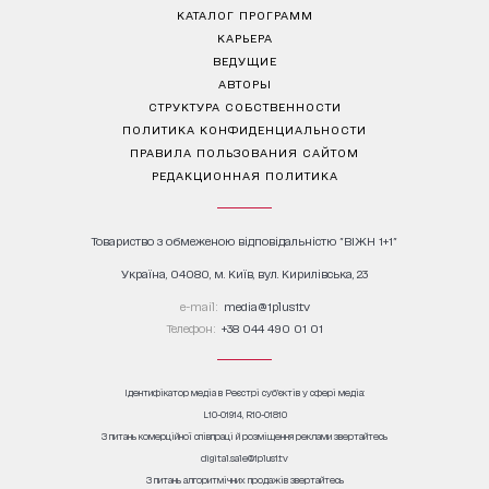
КАТАЛОГ ПРОГРАММ
КАРЬЕРА
ВЕДУЩИЕ
АВТОРЫ
СТРУКТУРА СОБСТВЕННОСТИ
ПОЛИТИКА КОНФИДЕНЦИАЛЬНОСТИ
ПРАВИЛА ПОЛЬЗОВАНИЯ САЙТОМ
РЕДАКЦИОННАЯ ПОЛИТИКА
Товариство з обмеженою відповідальністю "ВІЖН 1+1"
Україна, 04080, м. Київ, вул. Кирилівська, 23
е-mail:
media@1plus1.tv
Телефон:
+38 044 490 01 01
Ідентифікатор медіа в Реєстрі суб’єктів у сфері медіа:
L10-01914, R10-01810
З питань комерційної співпраці й розміщення реклами звертайтесь
digital.sale@1plus1.tv
З питань алгоритмічних продажів звертайтесь