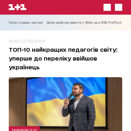
Голос страны: кастинг
Шлях майстра вместе с Work.ua и KSE ProfTech
18:30 | 27.10.2023
ТОП-10 найкращих педагогів світу:
уперше до переліку ввійшов
українець
СНІДАНОК З 1+1