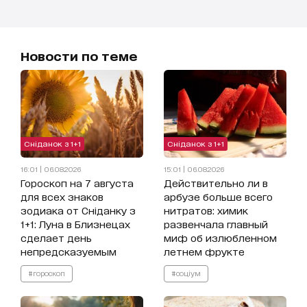
Новости по теме
Сніданок з 1+1
Сніданок з 1+1
16:01 | 06.08.2026
15:01 | 06.08.2026
Гороскоп на 7 августа
Действительно ли в
для всех знаков
арбузе больше всего
зодиака от Сніданку з
нитратов: химик
1+1: Луна в Близнецах
развенчала главный
сделает день
миф об излюбленном
непредсказуемым
летнем фрукте
#гороскоп
#соціум