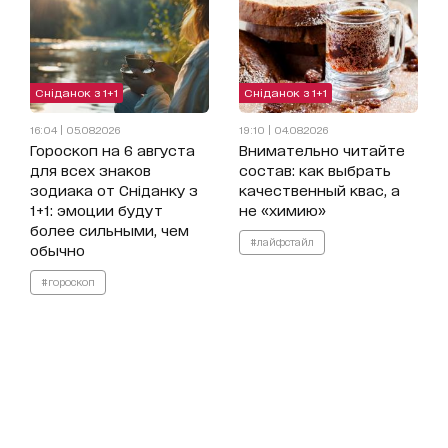
Сніданок з 1+1
Сніданок з 1+1
16:04 | 05.08.2026
19:10 | 04.08.2026
Гороскоп на 6 августа
Внимательно читайте
для всех знаков
состав: как выбрать
зодиака от Сніданку з
качественный квас, а
1+1: эмоции будут
не «химию»
более сильными, чем
#лайфстайл
обычно
#гороскоп