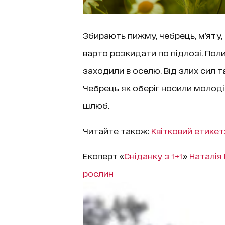
Збирають пижму, чебрець, м’яту, а
варто розкидати по підлозі. Пол
заходили в оселю. Від злих сил 
Чебрець як оберіг носили молоді 
шлюб.
Читайте також:
Квітковий етикет:
Експерт «
Сніданку з 1+1
»
Наталія 
рослин