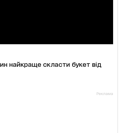
лин найкраще скласти букет від
Реклама