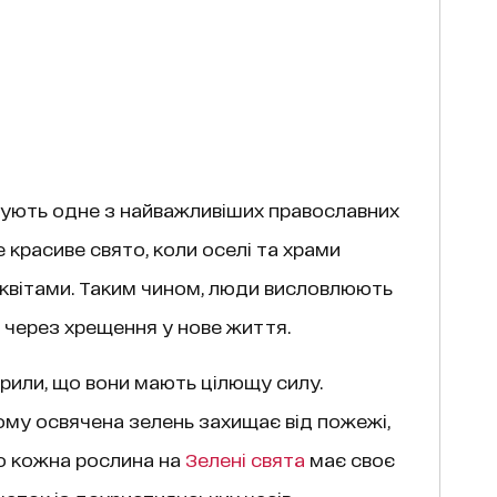
шанують одне з найважливіших православних
е красиве свято, коли оселі та храми
 квітами. Таким чином, люди висловлюють
х через хрещення у нове життя.
ірили, що вони мають цілющу силу.
му освячена зелень захищає від пожежі,
 що кожна рослина на
Зелені свята
має своє