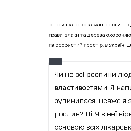
Історична основа магії рослин – ц
трави, злаки та дерева охороняют
та особистий простір. В Україні ц
Чи не всі рослини лю
властивостями. Я нап
зупинилася. Невже я 
рослин? Ні. Я в неї ві
основою всіх лікарськ