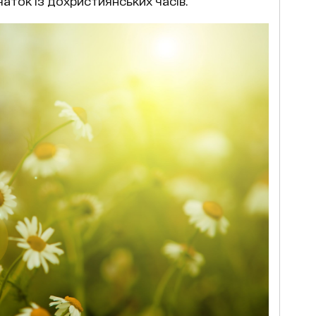
аток із дохристиянських часів.