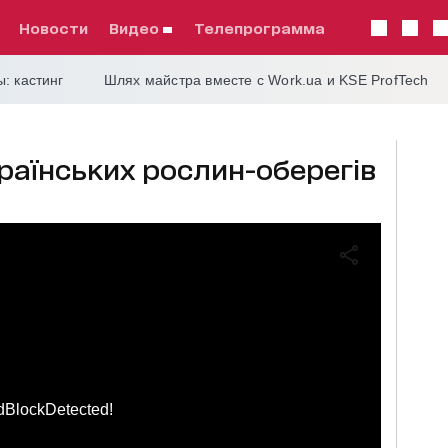
Новости
видео
телепрограмма
: кастинг
Шлях майстра вместе с Work.ua и KSE ProfTech
країнських рослин-оберегів
dBlockDetected!