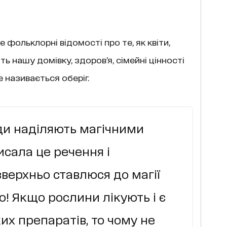
е фольклорні відомості про те, як квіти,
ь нашу домівку, здоров’я, сімейні цінності
е називається оберіг.
ди наділяють магічними
исала це речення і
зверхньо ставлюся до магії
рю! Якщо рослини лікують і є
их препаратів, то чому не