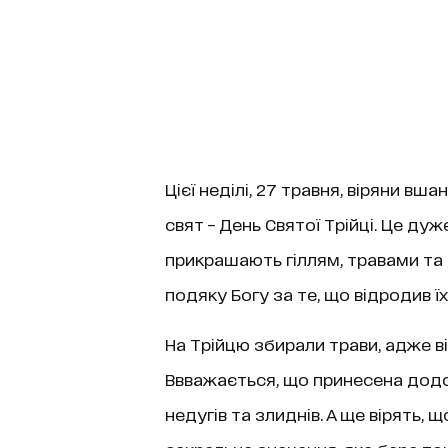
Цієї неділі, 27 травня, віряни в
свят – День Святої Трійці. Це дуж
прикрашають гіллям, травами та
подяку Богу за те, що відродив ї
На Трійцю збирали трави, адже в
Ввважається, що принесена додо
недугів та злиднів. А ще вірять,