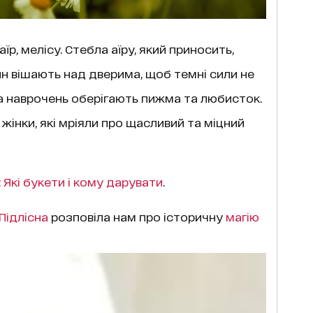
їр, мелісу. Стебла аїру, який приносить,
ин вішають над дверима, щоб темні сили не
та наврочень оберігають пижма та любисток.
жінки, які мріяли про щасливий та міцний
 Які букети і кому дарувати
.
Підлісна
розповіла нам про історичну
магію