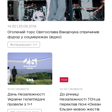
14:30 | 25.08.2016
Оголений торс Святослава Вакарчука спричинив
фурор у соцмережах (відео)
#спецпроект 1+1
ТСН
12:05 | 25.08.2016
10:00 | 25.08.2016
День Незалежності
До річниці
України телеглядачі
Незалежності ТСН.ua
провели з 1+1
переклав пісні «Океан
Ельзи» мовою жестів
#25 незалежних років