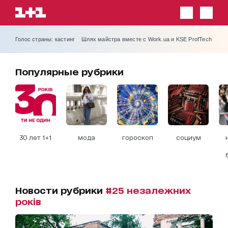
Голос страны: кастинг
Шлях майстра вместе с Work.ua и KSE ProfTech
Популярные рубрики
30 лет 1+1
мода
гороскоп
социум
Новости рубрики
#25 незалежних
років