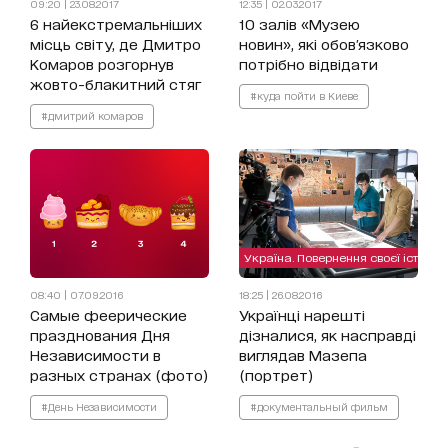
09:20 | 23.08.2017
12:35 | 02.03.2017
6 найекстремальніших
10 залів «Музею
місць світу, де Дмитро
новин», які обов'язково
Комаров розгорнув
потрібно відвідати
жовто-блакитний стяг
#куда пойти в Киеве
#дмитрий комаров
Україна. Повернення своєї історії
08:40 | 07.09.2016
18:25 | 26.08.2016
Самые феерические
Українці нарешті
празднования Дня
дізналися, як насправді
Независимости в
виглядав Мазепа
разных странах (фото)
(портрет)
#День Независимости
#документальный фильм