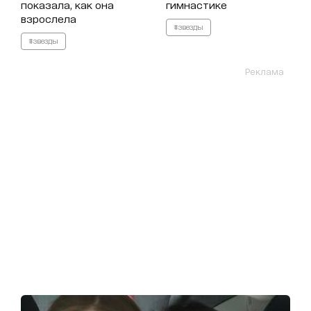
показала, как она
гимнастике
взрослела
#звезды
#звезды
Реклама