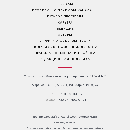
РЕКЛАМА
ПРОБЛЕМЫ С ПРИЁМОМ КАНАЛА 1+1
КАТАЛОГ ПРОГРАММ
КАРЬЕРА
ВЕДУЩИЕ
АВТОРЫ
СТРУКТУРА СОБСТВЕННОСТИ
ПОЛИТИКА КОНФИДЕНЦИАЛЬНОСТИ
ПРАВИЛА ПОЛЬЗОВАНИЯ САЙТОМ
РЕДАКЦИОННАЯ ПОЛИТИКА
Товариство з обмеженою відповідальністю "ВІЖН 1+1"
Україна, 04080, м. Київ, вул. Кирилівська, 23
е-mail:
media@1plus1.tv
Телефон:
+38 044 490 01 01
Ідентифікатор медіа в Реєстрі суб’єктів у сфері медіа:
L10-01914, R10-01810
З питань комерційної співпраці й розміщення реклами звертайтесь