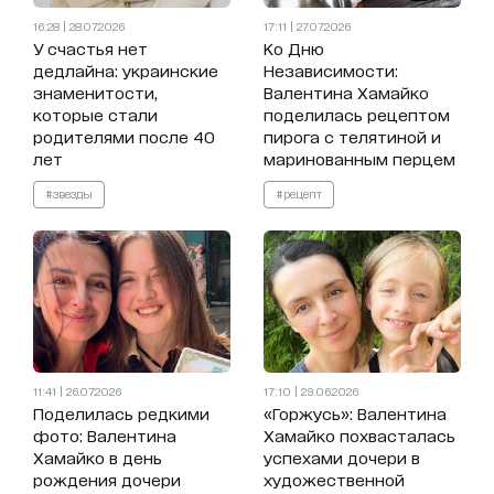
16:28 | 28.07.2026
17:11 | 27.07.2026
У счастья нет
Ко Дню
дедлайна: украинские
Независимости:
знаменитости,
Валентина Хамайко
которые стали
поделилась рецептом
родителями после 40
пирога с телятиной и
лет
маринованным перцем
#звезды
#рецепт
11:41 | 26.07.2026
17:10 | 29.06.2026
Поделилась редкими
«Горжусь»: Валентина
фото: Валентина
Хамайко похвасталась
Хамайко в день
успехами дочери в
рождения дочери
художественной